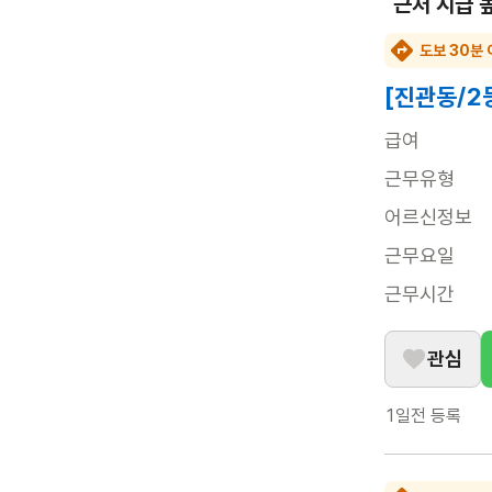
근처 시급 
도보 30분 
[진관동/2
급여
근무유형
어르신정보
근무요일
근무시간
관심
1일전
등록