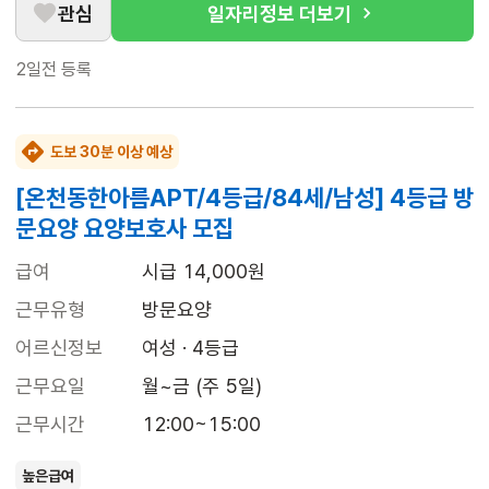
관심
일자리정보 더보기
2일전
등록
도보 30분 이상 예상
[온천동한아름APT/4등급/84세/남성] 4등급 방
문요양 요양보호사 모집
급여
시급 14,000원
근무유형
방문요양
어르신정보
여성 · 4등급
근무요일
월~금 (주 5일)
근무시간
12:00~15:00
높은급여