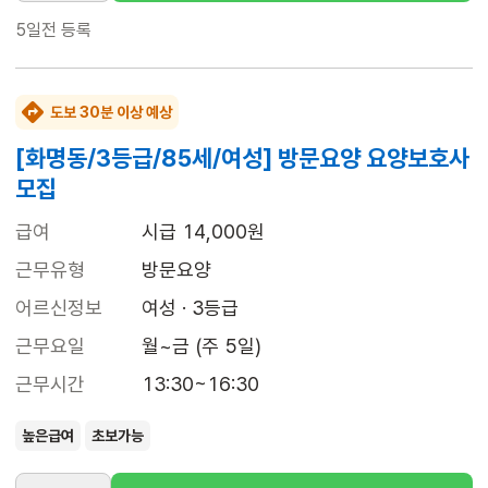
5일전
등록
도보 30분 이상 예상
[화명동/3등급/85세/여성] 방문요양 요양보호사
모집
급여
시급 14,000원
근무유형
방문요양
어르신정보
여성 · 3등급
근무요일
월~금 (주 5일)
근무시간
13:30~16:30
높은급여
초보가능