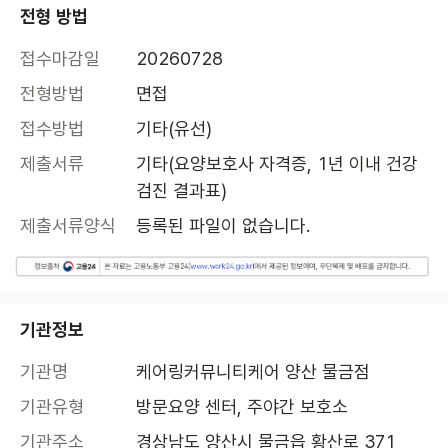
전형 방법
접수마감일
20260728
전형방법
면접
접수방법
기타(유선)
제출서류
기타(요양보호사 자격증, 1년 이내 건강
검진 결과표)
제출서류양식
등록된 파일이 없습니다.
기관정보
기관명
케어링커뮤니티케어 양산 물금점
기관유형
방문요양 센터, 주야간 보호소
기관주소
경상남도 양산시 물금읍 황산로 371