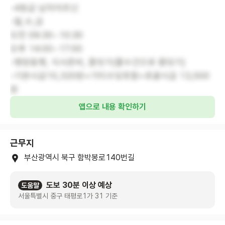
-4등급 남자어르신
-월,수,금
오전 09:30~10:30
오후 14:00~17:00
-병원동행, 식사준비, 몸씻기(물수건으로 몸닦기)
-기본시급10,320원+기티수당포함=포괄시급 13,000
원
앱으로 내용 확인하기
근무지
부산광역시 북구 함박봉로140번길
도보 30분 이상 예상
도움말
서울특별시 중구 태평로1가 31 기준