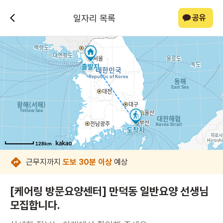
일자리 목록
공유
128km
128km
128km
128km
128km
128km
128km
128km
근무지까지
도보 30분 이상
예상
[케어링 방문요양센터] 만덕동 일반요양 선생님
모집합니다.