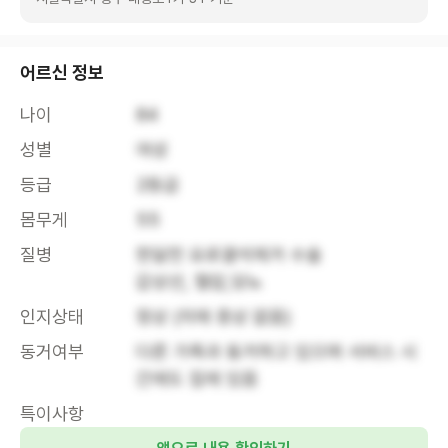
어르신 정보
나이
84
성별
여성
등급
2등급
몸무게
55
질병
한달전 요로결석제거 수술

갑상선, 혈압,당뇨
인지상태
정상 (치매 증상 없음)
동거여부
다른 가족과 동거하고 있으며 서비스 시
간에도 집에 있음
특이사항