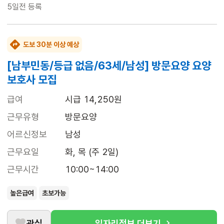
5일전
등록
도보 30분 이상 예상
[남부민동/등급 없음/63세/남성] 방문요양 요양
보호사 모집
급여
시급 14,250원
근무유형
방문요양
어르신정보
남성
근무요일
화, 목 (주 2일)
근무시간
10:00~14:00
높은급여
초보가능
관심
일자리정보 더보기