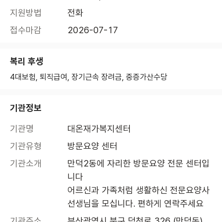
지원방법
전화
접수마감
2026-07-17
복리 후생
4대보험, 퇴직급여, 장기근속 장려금, 중증가산수당
기관정보
기관명
대온재가복지센터
기관유형
방문요양 센터
기관소개
만덕2동에 자리한 방문요양 전문 센터입
니다

어르신과 가족처럼 생활하신 전문요양사 
선생님을 모십니다. 편하게 연락주세요
기관주소
부산광역시 북구 덕천로 326 (만덕동)