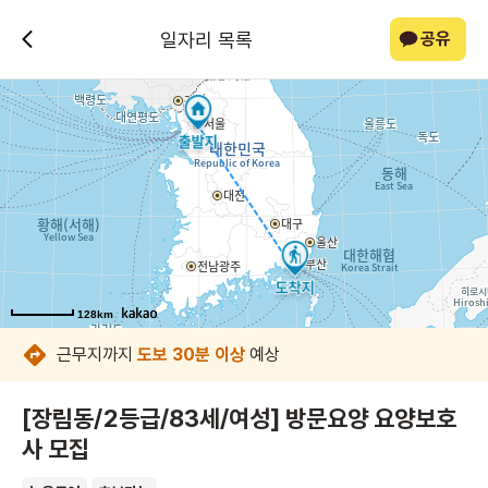
일자리 목록
공유
128km
128km
128km
128km
128km
128km
128km
128km
근무지까지
도보 30분 이상
예상
[장림동/2등급/83세/여성] 방문요양 요양보호
사 모집