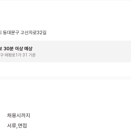
 동대문구 고산자로32길
보 30분 이상 예상
구 태평로1가 31 기준
채용시까지
서류,면접