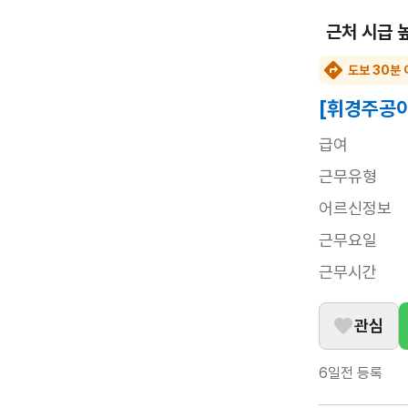
근처 시급 
도보 30분 
[휘경주공아
급여
근무유형
어르신정보
근무요일
근무시간
관심
6일전
등록