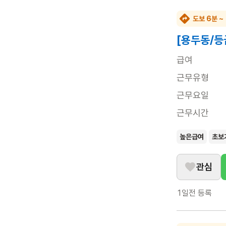
도보 6분 ~
[용두동/등
급여
근무유형
근무요일
근무시간
높은급여
초보
관심
1일전
등록