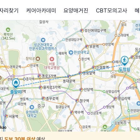
자리찾기
케어아카데미
요양매거진
CBT모의고사
혜
지
도보 30분 이상
예상