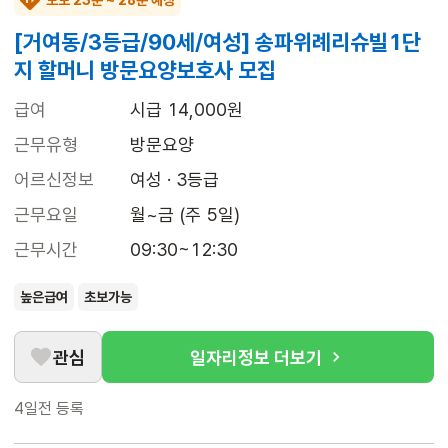
도보 23분 ~ 28분 예상
[거여동/3등급/90세/여성] 송파위례리슈빌1단
지 할머니 방문요양보호사 모집
급여
시급 14,000원
근무유형
방문요양
어르신정보
여성 · 3등급
근무요일
월~금 (주 5일)
근무시간
09:30~12:30
높은급여
초보가능
관심
일자리정보 더보기
4일전
등록