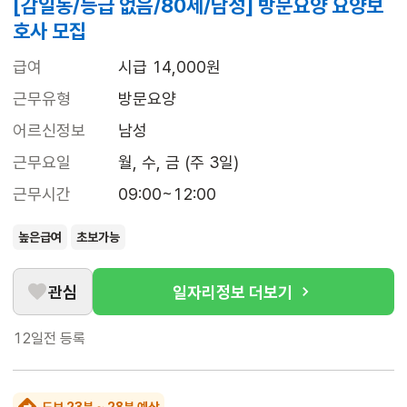
[감일동/등급 없음/80세/남성] 방문요양 요양보
호사 모집
급여
시급 14,000원
근무유형
방문요양
어르신정보
남성
근무요일
월, 수, 금 (주 3일)
근무시간
09:00~12:00
높은급여
초보가능
관심
일자리정보 더보기
12일전
등록