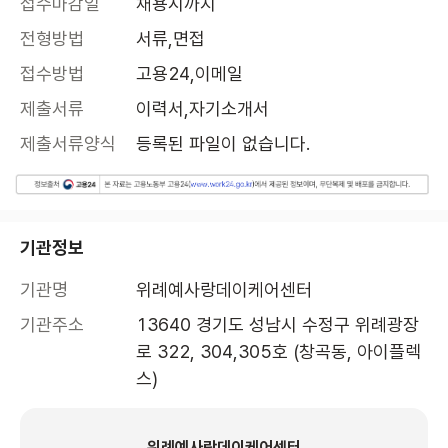
접수마감일
채용시까지
전형방법
서류,면접
접수방법
고용24,이메일
제출서류
이력서,자기소개서
제출서류양식
등록된 파일이 없습니다.
기관정보
기관명
위례예사랑데이케어센터
기관주소
13640 경기도 성남시 수정구 위례광장
로 322, 304,305호 (창곡동, 아이플렉
스)
위례예사랑데이케어센터