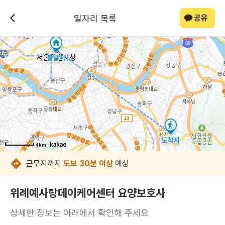
일자리 목록
공유
4km
4km
4km
4km
4km
4km
4km
4km
근무지까지
도보 30분 이상
예상
위례예사랑데이케어센터 요양보호사
상세한 정보는 아래에서 확인해 주세요