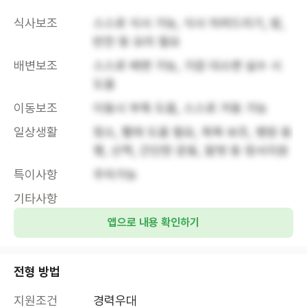
식사보조
스스로 식사 가능, 식사 차려드리기, 밥, 
반찬 등 요리 필요
배변보조
스스로 배변 가능, 가끔 대소변 실수 시 
도움
이동보조
이동시 부축 도움, 스스로 거동 가능
일상생활
청소, 빨래 도움 필요, 목욕 보조, 병원 동
행, 산책, 간단한 운동, 말벗 등 정서지원
특이사항
주차가능
기타사항
앱으로 내용 확인하기
전형 방법
지원조건
경력우대