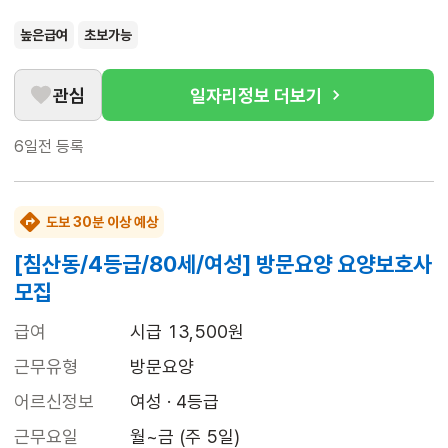
높은급여
초보가능
관심
일자리정보 더보기
6일전
등록
도보 30분 이상 예상
[침산동/4등급/80세/여성] 방문요양 요양보호사
모집
급여
시급 13,500원
근무유형
방문요양
어르신정보
여성 · 4등급
근무요일
월~금 (주 5일)