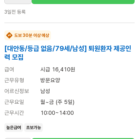
3일전
등록
도보 30분 이상 예상
[대안동/등급 없음/79세/남성] 퇴원환자 제공인
력 모집
급여
시급 16,410원
근무유형
방문요양
어르신정보
남성
근무요일
월~금 (주 5일)
근무시간
10:00~14:00
높은급여
초보가능