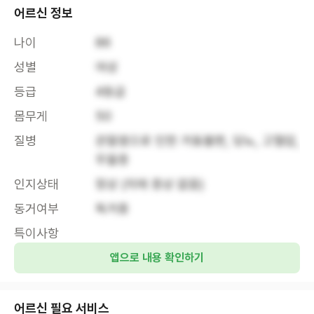
어르신 정보
나이
86
성별
여성
등급
4등급
몸무게
50
질병
관절염으로 인한 거동불편, 당뇨, 고혈압, 
우울증
인지상태
정상 (치매 증상 없음)
동거여부
독거중
특이사항
앱으로 내용 확인하기
어르신 필요 서비스