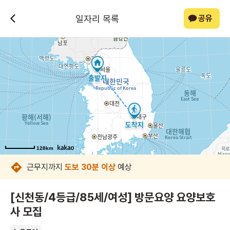
일자리 목록
공유
128km
128km
128km
128km
128km
128km
128km
128km
근무지까지
도보 30분 이상
예상
[신천동/4등급/85세/여성] 방문요양 요양보호
사 모집