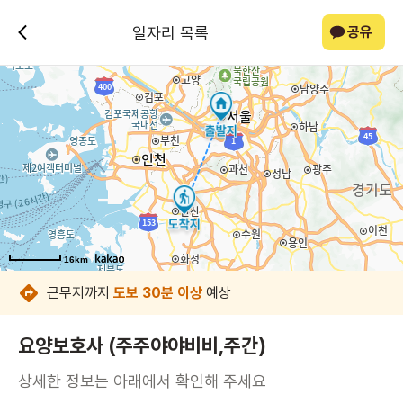
일자리 목록
공유
16km
16km
16km
16km
16km
16km
16km
16km
근무지까지
도보 30분 이상
예상
요양보호사 (주주야야비비,주간)
상세한 정보는 아래에서 확인해 주세요