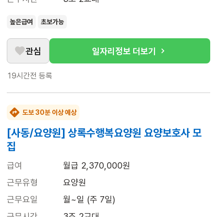
높은급여
초보가능
관심
일자리정보 더보기
19시간전
등록
도보 30분 이상 예상
[사동/요양원] 상록수행복요양원 요양보호사 모
집
급여
월급 2,370,000원
근무유형
요양원
근무요일
월~일 (주 7일)
근무시간
3조 2교대