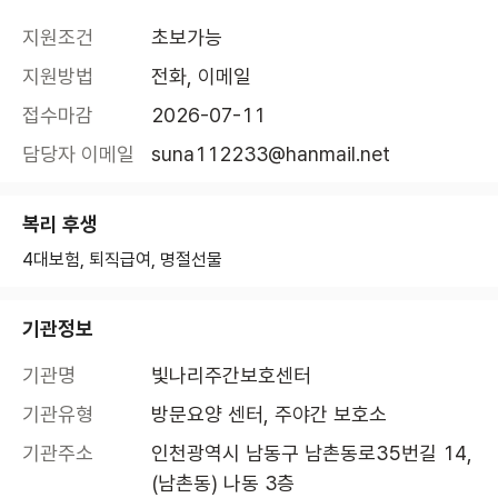
지원조건
초보가능
지원방법
전화, 이메일
접수마감
2026-07-11
담당자 이메일
suna112233@hanmail.net
복리 후생
4대보험, 퇴직급여, 명절선물
기관정보
기관명
빛나리주간보호센터
기관유형
방문요양 센터, 주야간 보호소
기관주소
인천광역시 남동구 남촌동로35번길 14, 
(남촌동) 나동 3층 