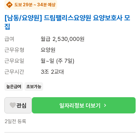
도보 29분 ~ 34분 예상
[남동/요양원] 드림팰리스요양원 요양보호사 모
집
급여
월급 2,530,000원
근무유형
요양원
근무요일
월~일 (주 7일)
근무시간
3조 2교대
높은급여
초보가능
관심
일자리정보 더보기
2일전
등록