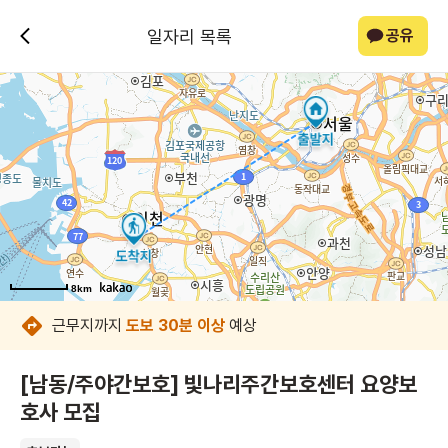
일자리 목록
공유
8km
8km
8km
8km
8km
8km
8km
8km
근무지까지
도보 30분 이상
예상
[남동/주야간보호] 빛나리주간보호센터 요양보
호사 모집