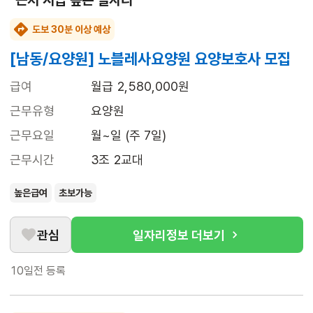
근처 시급 높은 일자리
도보 30분 이상 예상
[남동/요양원] 노블레사요양원 요양보호사 모집
급여
월급 2,580,000원
근무유형
요양원
근무요일
월~일 (주 7일)
근무시간
3조 2교대
높은급여
초보가능
관심
일자리정보 더보기
10일전
등록