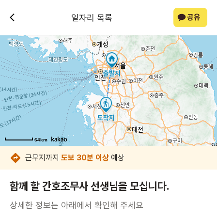
일자리 목록
공유
64km
64km
64km
64km
64km
64km
64km
64km
근무지까지
도보 30분 이상
예상
함께 할 간호조무사 선생님을 모십니다.
상세한 정보는 아래에서 확인해 주세요