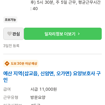
후) 5시 30분, 주 5일 근무, 평균근무시간 
: 40
초보가능
관심
일자리정보 더보기
3일전
등록
도보 30분 이상 예상
예산 지역(삽교읍, 신암면, 오가면) 요양보호사 구
인
급여
시급 11,000원
근무유형
방문요양