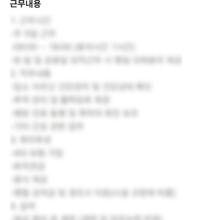
근무내용
1. 근무시간
-주 5일 근무
-09:00 ~ 18:00 (휴게시간 1시간)
-토·일 및 공휴일 당직근무 시 평일 대체휴무 제공
2. 직무내용
-입소 어르신 건강관리 및 건강상태 확인
-투약 관리 및 활력징후 측정
-병원 진료 동행 및 촉탁의 회진 보조
-기타 간호 관련 업무
3. 복리후생
-4대 보험 가입
-퇴직연금
-중식 제공
-명절 상여금 및 경조사 지원(시설 규정에 따름)
4. 급여
-월급 협의 후 결정 (경력 및 업무능력 반영)