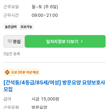
근무요일
월~토 (주 6일)
근무시간
09:00~21:00
높은급여
초보가능
관심
일자리정보 더보기
3일전
등록
도보 30분 이상 예상
[간석동/4등급/85세/여성] 방문요양 요양보호사
모집
급여
시급 15,000원
근무유형
방문요양