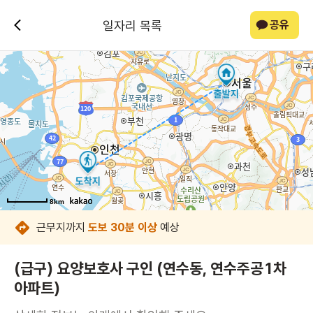
일자리 목록
공유
8km
8km
8km
8km
8km
8km
8km
8km
근무지까지
도보 30분 이상
예상
(급구) 요양보호사 구인 (연수동, 연수주공1차
아파트)