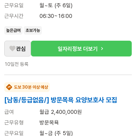
근무요일
월~토 (주 6일)
근무시간
06:30~16:00
높은급여
초보가능
관심
일자리정보 더보기
10일전
등록
도보 30분 이상 예상
[남동/등급없음/] 방문목욕 요양보호사 모집
급여
월급 2,400,000원
근무유형
방문목욕
근무요일
월~금 (주 5일)