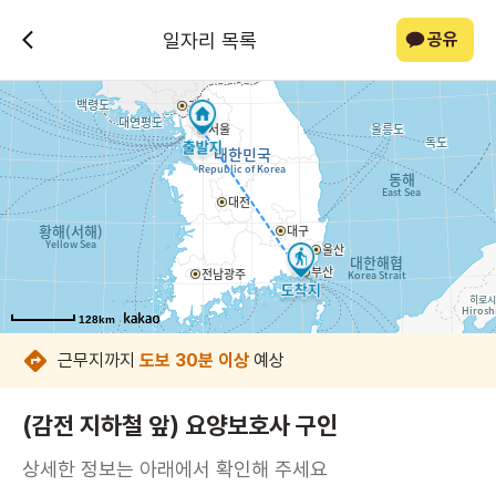
일자리 목록
공유
128km
128km
128km
128km
128km
128km
128km
128km
근무지까지
도보 30분 이상
예상
(감전 지하철 앞) 요양보호사 구인
상세한 정보는 아래에서 확인해 주세요