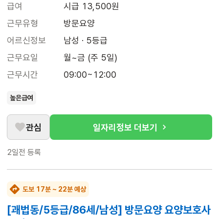
급여
시급 13,500원
근무유형
방문요양
어르신정보
남성 · 5등급
근무요일
월~금 (주 5일)
근무시간
09:00~12:00
높은급여
관심
일자리정보 더보기
2일전
등록
도보 17분 ~ 22분 예상
[괘법동/5등급/86세/남성] 방문요양 요양보호사