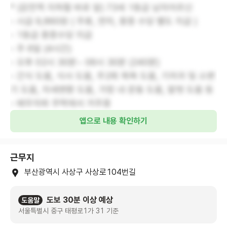
* (감전역 지하철 바로 앞) 73세 1등급 남자어르신
- 시급 9,860원 ( 주휴, 연차, 중증 수당 별도 지급 )
- 1등급 중증수당 지급
- 주 6일 (4시간)
- 오후 02시 30분~ 06시 30분 (240분)
- 간식 도움, 식사 도움, 주2회 목욕 도움, 기저귀 및 소변
기 도움, 자세변환 도움, 가정 내 운동 도움, 말벗 도움 등
- 배우자와 주택에서 거주중
앱으로 내용 확인하기
근무지
부산광역시 사상구 사상로104번길
도보 30분 이상 예상
도움말
서울특별시 중구 태평로1가 31 기준