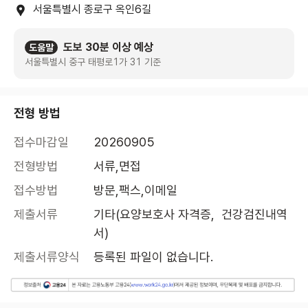
서울특별시 종로구 옥인6길
도보 30분 이상 예상
도움말
서울특별시 중구 태평로1가 31 기준
전형 방법
접수마감일
20260905
전형방법
서류,면접
접수방법
방문,팩스,이메일
제출서류
기타(요양보호사 자격증,  건강검진내역
서)
제출서류양식
등록된 파일이 없습니다.