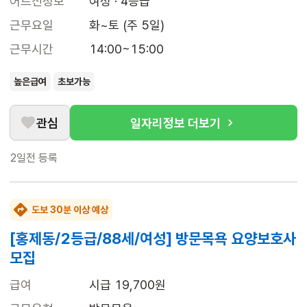
어르신정보
여성 · 4등급
근무요일
화~토 (주 5일)
근무시간
14:00~15:00
높은급여
초보가능
관심
일자리정보 더보기
2일전
등록
도보 30분 이상 예상
[홍제동/2등급/88세/여성] 방문목욕 요양보호사
모집
급여
시급 19,700원