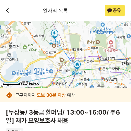
일자리 목록
공유
1km
1km
1km
1km
1km
1km
1km
1km
근무지까지
도보 30분 이상
예상
[누상동/ 3등급 할머님/ 13:00~16:00/ 주6
일] 재가 요양보호사 채용