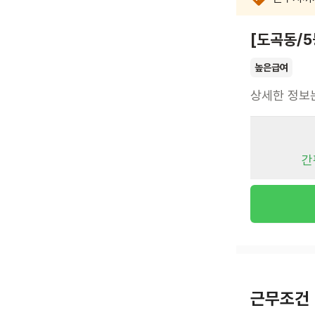
[도곡동/
높은급여
상세한 정보
간
근무조건