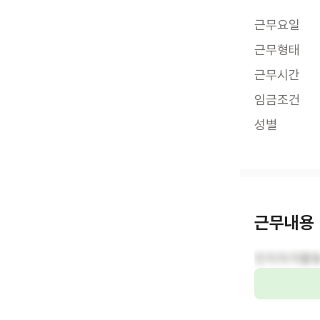
근무요일
근무형태
근무시간
임금조건
성별
근무내용
인지자극활