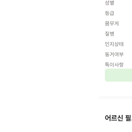
성별
등급
몸무게
질병
인지상태
동거여부
특이사항
어르신 필