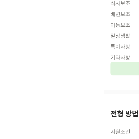
식사보조
배변보조
이동보조
일상생활
특이사항
기타사항
전형 방법
지원조건