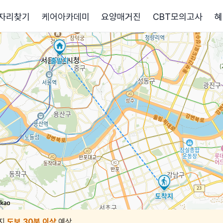
자리찾기
케어아카데미
요양매거진
CBT모의고사
혜
지
도보 30분 이상
예상