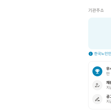
기관주소
한국노인인
우
만
채
지
공
지