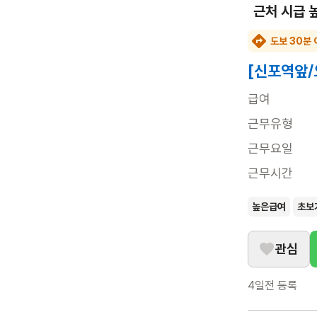
근처 시급 
도보 30분 
[신포역앞/
급여
근무유형
근무요일
근무시간
높은급여
초보
관심
4일전
등록