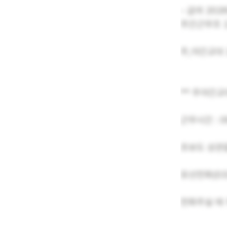
- 급여 202
주간근무조 2
주,야간교대 2
** 주야간교
근무시간 : 0
초보도 상관
유선전화(03
전화주실 때