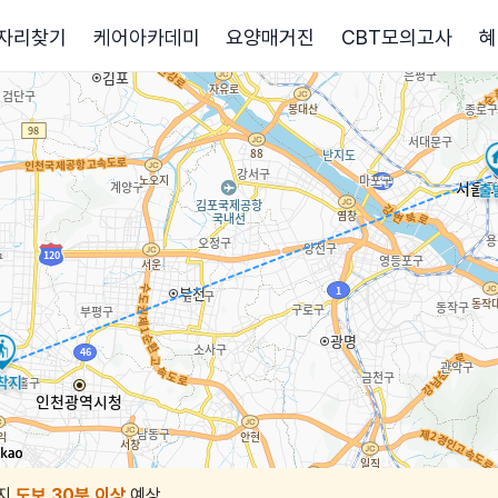
자리찾기
케어아카데미
요양매거진
CBT모의고사
혜
지
도보 30분 이상
예상