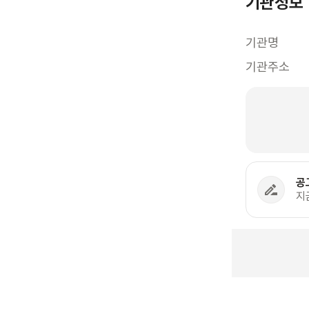
기관정보
기관명
기관주소
공
지