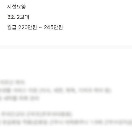
시설요양
3조 2교대
월급 220만원 ~ 245만원
어르신 케어.
상생활 서비스 지원 (식사, 세면, 목욕, 기저귀 케어 등)
및 세탁물 피복 관리
, 주야간교대 근무조(주주야야휴휴)
 유급휴일 적용(공휴일 근무시 대체휴무나 1.5배 근무수당지급