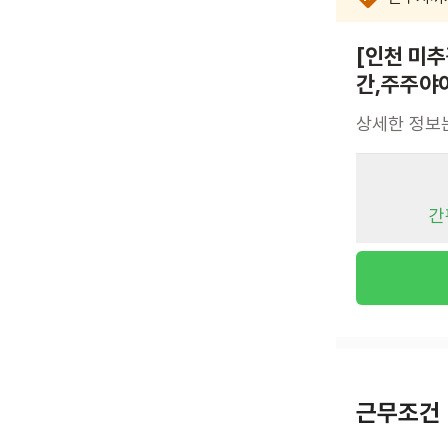
[인천 미
간,주주야
상세한 정보
간
근무조건