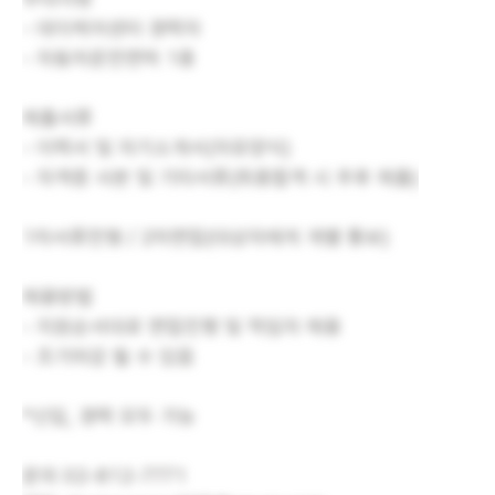
- 데이케어센터 경력자
- 자동차운전면허 1종
제출서류
- 이력서 및 자기소개서(자유양식)
- 자격증 사본 및 기타서류(최종합격 시 추후 제출)
1차서류전형 / 2차면접(대상자에게 개별 통보)
채용방법
- 지원순서대로 면접진행 및 적임자 채용
- 조기마감 될 수 있음
*신입, 경력 모두 가능
문의 02-812-7771