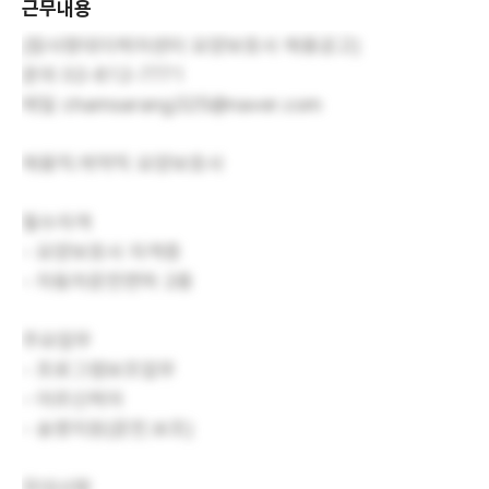
근무내용
(참사랑데이케어센터 요양보호사 채용공고)
문의 02-812-7771
메일 chamsarang325@naver.com
채용직:계약직 요양보호사
필수자격
- 요양보호사 자격증
- 자동차운전면허 2종
주요업무
- 프로그램보조업무
- 어르신케어
- 송영지원(운전.보조)
우대사항