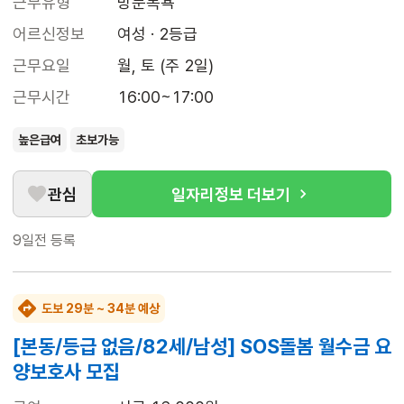
근무유형
방문목욕
어르신정보
여성 · 2등급
근무요일
월, 토 (주 2일)
근무시간
16:00~17:00
높은급여
초보가능
관심
일자리정보 더보기
9일전
등록
도보 29분 ~ 34분 예상
[본동/등급 없음/82세/남성] SOS돌봄 월수금 요
양보호사 모집