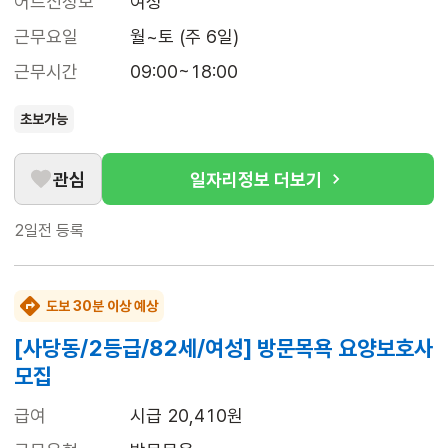
어르신정보
여성
근무요일
월~토 (주 6일)
근무시간
09:00~18:00
초보가능
관심
일자리정보 더보기
2일전
등록
도보 30분 이상 예상
[사당동/2등급/82세/여성] 방문목욕 요양보호사
모집
급여
시급 20,410원