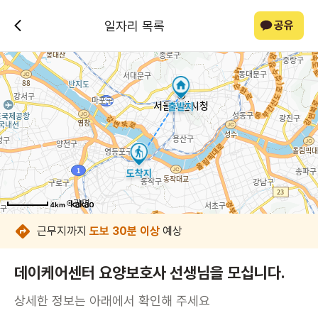
일자리 목록
공유
4km
4km
4km
4km
4km
4km
4km
4km
근무지까지
도보 30분 이상
예상
데이케어센터 요양보호사 선생님을 모십니다.
상세한 정보는 아래에서 확인해 주세요