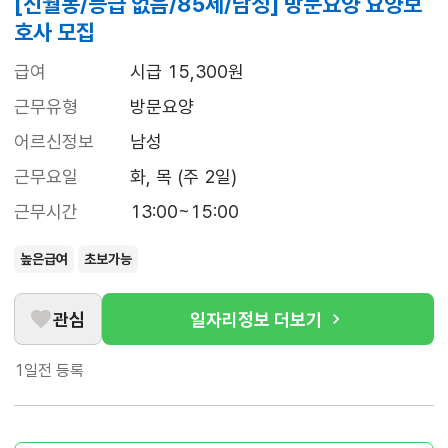
[신월동/등급 없음/85세/남성] 방문요양 요양보
호사 모집
급여
시급 15,300원
근무유형
방문요양
어르신정보
남성
근무요일
화, 목 (주 2일)
근무시간
13:00~15:00
높은급여
초보가능
관심
일자리정보 더보기
1일전
등록