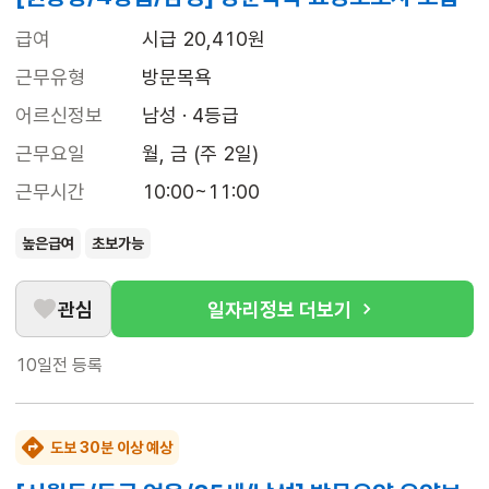
급여
시급 20,410원
근무유형
방문목욕
어르신정보
남성 · 4등급
근무요일
월, 금 (주 2일)
근무시간
10:00~11:00
높은급여
초보가능
관심
일자리정보 더보기
10일전
등록
도보 30분 이상 예상