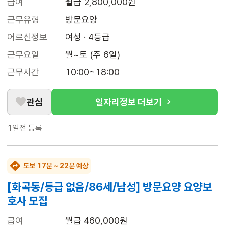
급여
월급 2,800,000원
근무유형
방문요양
어르신정보
여성 · 4등급
근무요일
월~토 (주 6일)
근무시간
10:00~18:00
관심
일자리정보 더보기
1일전
등록
도보 17분 ~ 22분 예상
[화곡동/등급 없음/86세/남성] 방문요양 요양보
호사 모집
급여
월급 460,000원