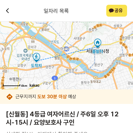
일자리 목록
공유
4km
4km
4km
4km
4km
4km
4km
4km
근무지까지
도보 30분 이상
예상
[신월동] 4등급 여자어르신 / 주6일 오후 12
시-15시 / 요양보호사 구인