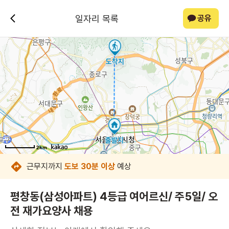
일자리 목록
공유
2km
2km
2km
2km
2km
2km
2km
근무지까지
도보 30분 이상
예상
평창동(삼성아파트) 4등급 여어르신/ 주5일/ 오
전 재가요양사 채용