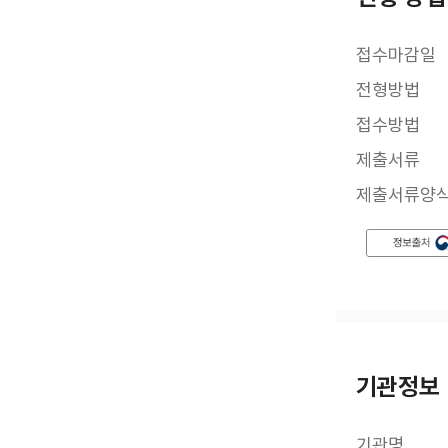
접수마감일
전형방법
접수방법
제출서류
제출서류양
기관정보
기관명