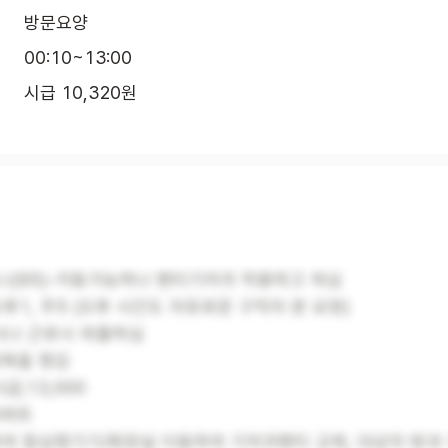
방문요양
00:10~13:00
시급 10,320원
머니(95)-거동가능하나 팬티기저귀 착용하고 계심
오후1, 주5 (오후 시간도 자유로운 구직자 분 요청)
시나 근로시 외출하심
목욕을 챙김
급;13,000
아파트
하여 점심챙기기/화장실 이동하여 기저귀팬티 교체, 대상자 방과