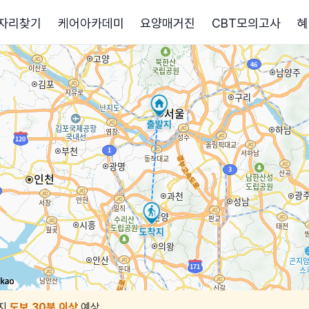
자리찾기
케어아카데미
요양매거진
CBT모의고사
혜
지
도보 30분 이상
예상