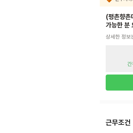
(평촌향촌마
가능한 분
상세한 정보
간
근무조건