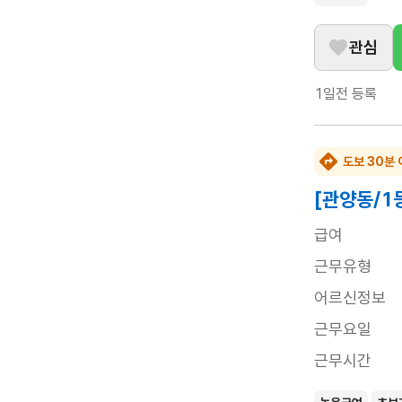
관심
1일전
등록
도보 30분 
[관양동/1
급여
근무유형
어르신정보
근무요일
근무시간