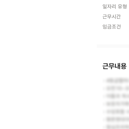
일자리 유형
근무시간
임금조건
근무내용
- 4등급할
- 오전10~
- 아들과 계
- 보호자가
- 수당포함 시
- 향촌현대
- 점심조리