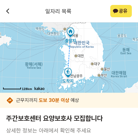
일자리 목록
공유
128km
128km
128km
128km
128km
128km
근무지까지
도보 30분 이상
예상
주간보호센터 요양보호사 모집합니다
상세한 정보는 아래에서 확인해 주세요