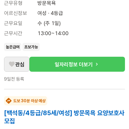
근무유형
방문목욕
어르신정보
여성 · 4등급
근무요일
수 (주 1일)
근무시간
13:00~14:00
높은급여
초보가능
관심
일자리정보 더보기
9일전
등록
도보 30분 이상 예상
[백석동/4등급/85세/여성] 방문목욕 요양보호사
모집