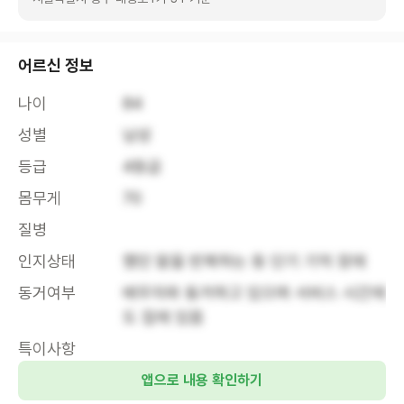
어르신 정보
나이
84
성별
남성
등급
4등급
몸무게
70
질병
인지상태
했던 말을 반복하는 등 단기 기억 장애
동거여부
배우자와 동거하고 있으며 서비스 시간에
도 집에 있음
특이사항
앱으로 내용 확인하기