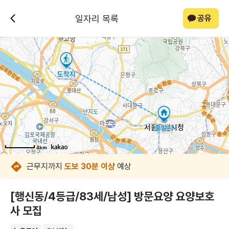
일자리 목록
공유
4km
4km
4km
4km
4km
4km
4km
4km
근무지까지
도보 30분 이상
예상
[행신동/4등급/83세/남성] 방문요양 요양보호
사 모집