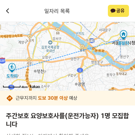
일자리 목록
공유
4km
4km
4km
4km
4km
4km
4km
4km
근무지까지
도보 30분 이상
예상
주간보호 요양보호사를(운전가능자) 1명 모집합
니다