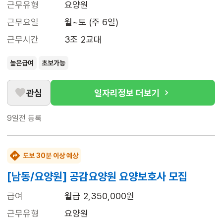
근무유형
요양원
근무요일
월~토 (주 6일)
근무시간
3조 2교대
높은급여
초보가능
관심
일자리정보 더보기
9일전
등록
도보 30분 이상 예상
[남동/요양원] 공감요양원 요양보호사 모집
급여
월급 2,350,000원
근무유형
요양원