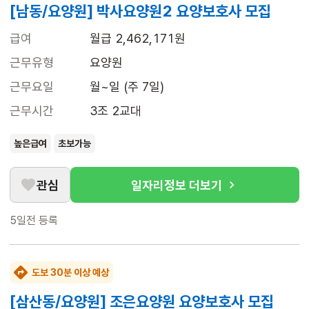
[남동/요양원] 박사요양원2 요양보호사 모집
급여
월급 2,462,171원
근무유형
요양원
근무요일
월~일 (주 7일)
근무시간
3조 2교대
높은급여
초보가능
관심
일자리정보 더보기
5일전
등록
도보 30분 이상 예상
[삼산동/요양원] 조은요양원 요양보호사 모집