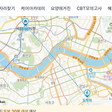
자리찾기
케어아카데미
요양매거진
CBT모의고사
혜
지
도보 30분 이상
예상