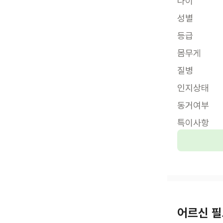
나이
성별
등급
몸무게
질병
인지상태
동거여부
특이사항
어르신 필