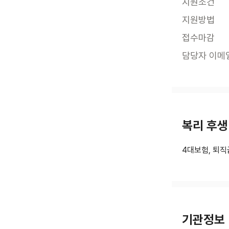
지원조건
지원방법
접수마감
담당자 이메
복리 후생
4대보험, 퇴직
기관정보