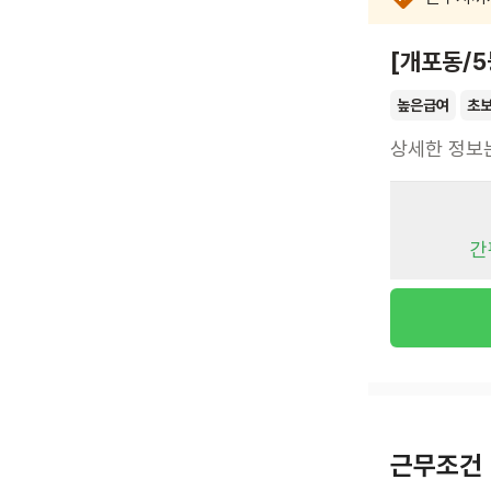
[개포동/
높은급여
초
상세한 정보
간
근무조건