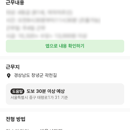
근무내용
대상: 4등급 (81세, 여자어르신)
시간: 오전8시30분부터11시30분 (조율가능)
근무일: 주4일 근무
시급: 10,320+ 수당= 13,000원 이상
앱으로 내용 확인하기
근무지
경상남도 창녕군 곽천길
도보 30분 이상 예상
도움말
서울특별시 중구 태평로1가 31 기준
전형 방법