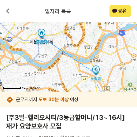
일자리 목록
공유
4km
4km
4km
4km
4km
4km
4km
4km
근무지까지
도보 30분 이상
예상
[주3일-헬리오시티/3등급할머니/13~16시]
재가 요양보호사 모집