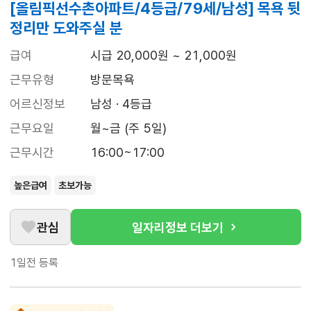
[올림픽선수촌아파트/4등급/79세/남성] 목욕 뒷
정리만 도와주실 분
급여
시급 20,000원 ~ 21,000원
근무유형
방문목욕
어르신정보
남성 · 4등급
근무요일
월~금 (주 5일)
근무시간
16:00~17:00
높은급여
초보가능
관심
일자리정보 더보기
1일전
등록