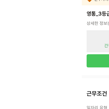
영통_3등
상세한 정보
간
근무조건
일자리 유형