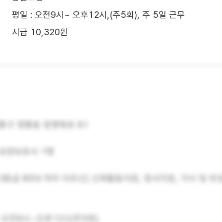
평일 : 오전9시~ 오후12시,(주5회), 주 5일 근무
시급 10,320원
통구 영통동 청명북로 81
 요양보호사 1명
3등급 80대 여자 어르신( 신체활동지원, 정서지원, 가사 및 위생
 오전9시~오후12시(주5회)