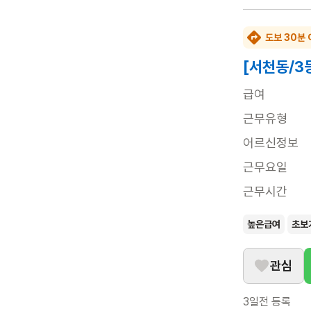
도보 30분 
[서천동/3
급여
근무유형
어르신정보
근무요일
근무시간
높은급여
초보
관심
3일전
등록