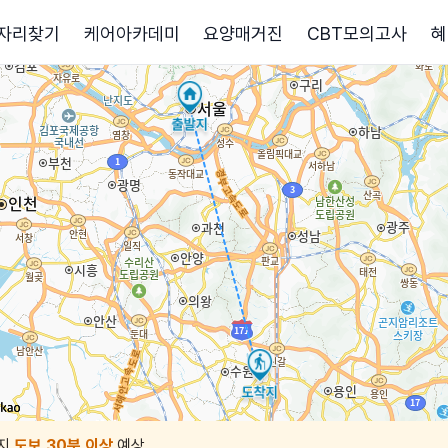
자리찾기
케어아카데미
요양매거진
CBT모의고사
혜
지
도보 30분 이상
예상