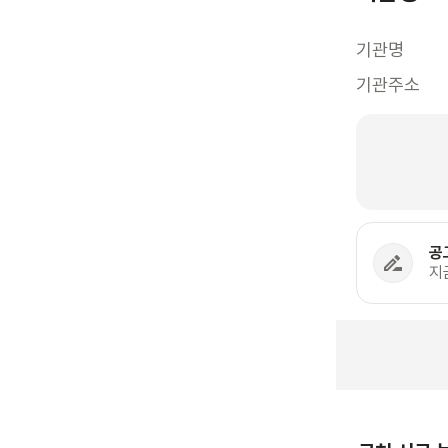
기관명
기관주소
공
지