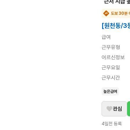
근처 시급 
도보 30분 
[원천동/3
급여
근무유형
어르신정보
근무요일
근무시간
높은급여
관심
4일전
등록