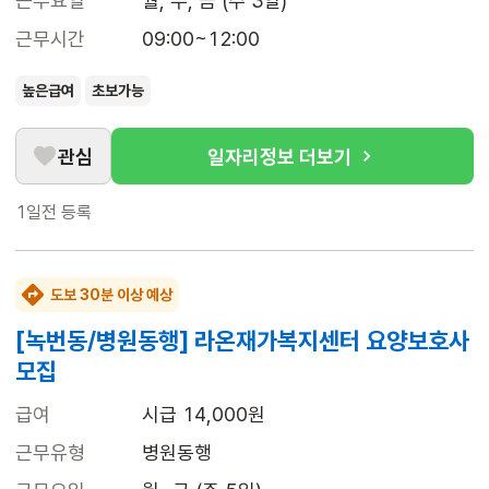
근무요일
월, 수, 금 (주 3일)
근무시간
09:00~12:00
높은급여
초보가능
관심
일자리정보 더보기
1일전
등록
도보 30분 이상 예상
[녹번동/병원동행] 라온재가복지센터 요양보호사
모집
급여
시급 14,000원
근무유형
병원동행