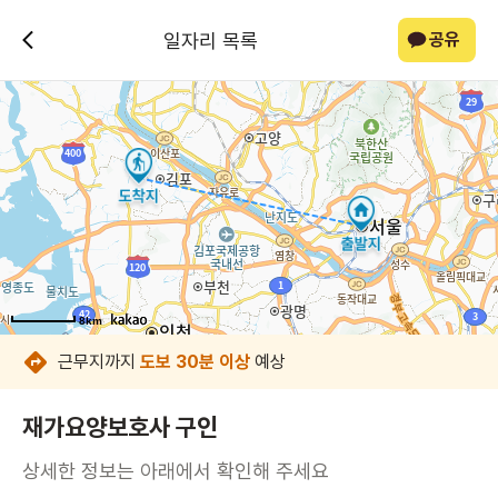
일자리 목록
공유
8km
8km
8km
8km
8km
8km
8km
8km
근무지까지
도보 30분 이상
예상
재가요양보호사 구인
상세한 정보는 아래에서 확인해 주세요