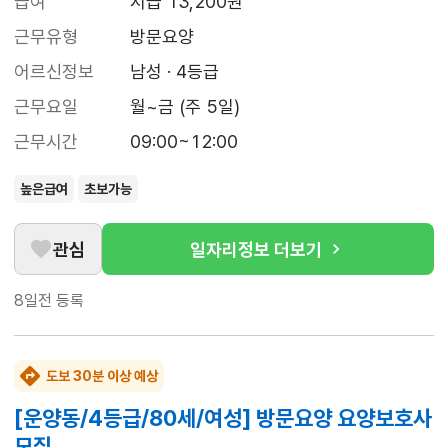
급여
시급 13,200원
근무유형
방문요양
어르신정보
남성 · 4등급
근무요일
월~금 (주 5일)
근무시간
09:00~12:00
높은급여
초보가능
관심
일자리정보 더보기
8일전
등록
도보 30분 이상 예상
[운양동/4등급/80세/여성] 방문요양 요양보호사
모집