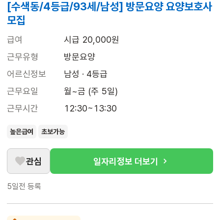
[수색동/4등급/93세/남성] 방문요양 요양보호사
모집
급여
시급 20,000원
근무유형
방문요양
어르신정보
남성 · 4등급
근무요일
월~금 (주 5일)
근무시간
12:30~13:30
높은급여
초보가능
관심
일자리정보 더보기
5일전
등록