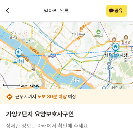
일자리 목록
공유
2km
2km
2km
2km
2km
2km
2km
2km
근무지까지
도보 30분 이상
예상
가양7단지 요양보호사구인
상세한 정보는 아래에서 확인해 주세요