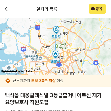
일자리 목록
공유
16km
16km
16km
16km
16km
16km
16km
16km
근무지까지
도보 30분 이상
예상
백석읍 대웅클래식빌 3등급할머니어르신 재가
요양보호사 직원모집