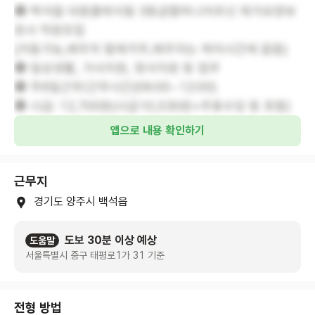
✿ 백석읍 대웅클래식빌 3등급할머니어르신 재가요양보
호사 직원모집
(거동가능,배우자 함께거주,배우자는 케어시간에 없음)
✿ 일상생활, 가사지원, 정서지원 등 업무
✿ 주6일근무/근무시간(09:00~12:00)
✿ 시급: 12,700원(시급10,030원+주휴수당 등 포함)
앱으로 내용 확인하기
근무지
경기도 양주시 백석읍
도보 30분 이상 예상
도움말
서울특별시 중구 태평로1가 31 기준
전형 방법