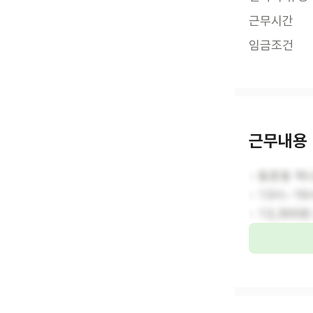
근무시간
임금조건
근무내용
- 동춘동 하
- 13시~16
- 13,300