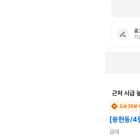
공
지
근처 시급 
도보 30분 
[용현동/4
급여