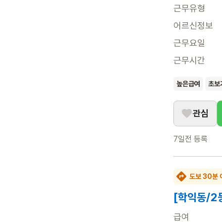
근무유형
어르신정보
근무요일
근무시간
높은급여
초보
관심
7일전
등록
도보 30분 
[학익동/2
급여