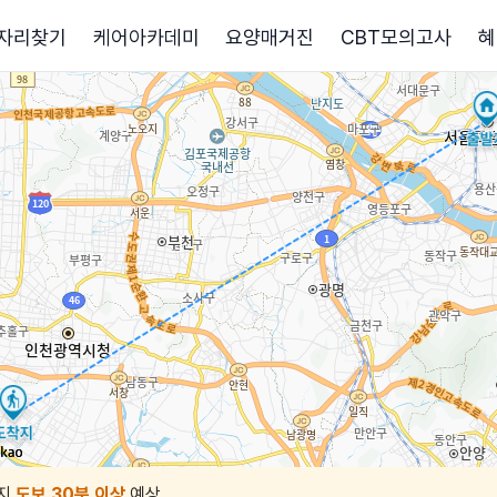
자리찾기
케어아카데미
요양매거진
CBT모의고사
혜
지
도보 30분 이상
예상