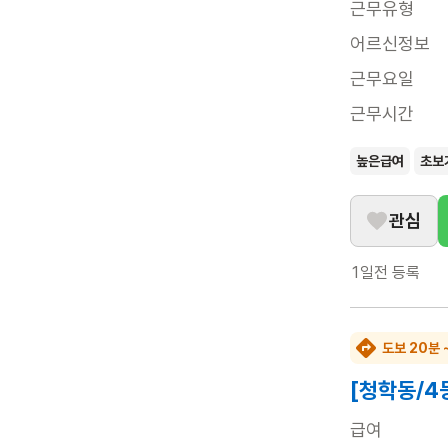
근무유형
어르신정보
근무요일
근무시간
높은급여
초보
관심
1일전
등록
도보 20분 
[청학동/4
급여