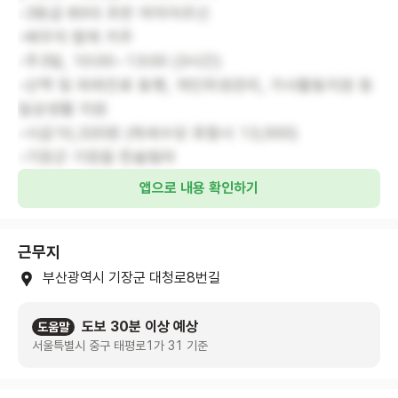
-3등급 80대 초반 여자어르신
-배우자 함께 거주
-주3일, 10:00~13:00 (3시간)
-산책 및 외래진료 동행, 개인위생관리, 가사활동지원 등
일상생활 지원
-시급10,320원 (제세수당 포함시 13,000)
-기장군 기장읍 한솔빌라
앱으로 내용 확인하기
근무지
부산광역시 기장군 대청로8번길
도보 30분 이상 예상
도움말
서울특별시 중구 태평로1가 31 기준