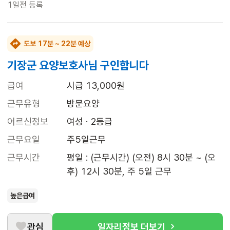
1일전
등록
도보 17분 ~ 22분 예상
기장군 요양보호사님 구인합니다
급여
시급 13,000원
근무유형
방문요양
어르신정보
여성 · 2등급
근무요일
주5일근무
근무시간
평일 : (근무시간) (오전) 8시 30분 ~ (오
후) 12시 30분, 주 5일 근무
높은급여
관심
일자리정보 더보기