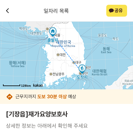
일자리 목록
공유
128km
128km
128km
128km
128km
128km
128km
128km
근무지까지
도보 30분 이상
예상
[기장읍]재가요양보호사
상세한 정보는 아래에서 확인해 주세요