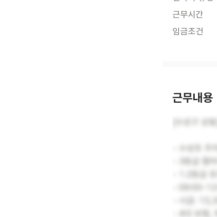
근무시간
임금조건
근무내용
[수성구 상
- 수성초 주
- 3등급 할
- 1.2등급 
- 09:00-1
- 시급: 13
- 4대 보험,