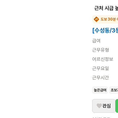
근처 시급 
도보 30분 
[수성동/3
급여
근무유형
어르신정보
근무요일
근무시간
높은급여
초보
관심