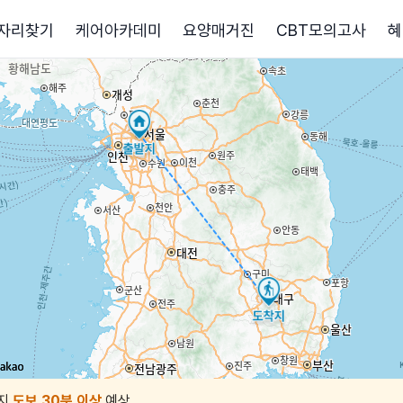
자리찾기
케어아카데미
요양매거진
CBT모의고사
혜
지
도보 30분 이상
예상