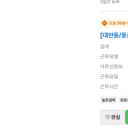
3일전
등록
도보 30분 
[대안동/등
급여
근무유형
어르신정보
근무요일
근무시간
높은급여
초보
관심