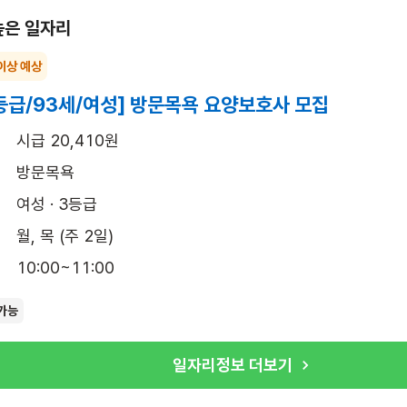
높은 일자리
이상 예상
등급/93세/여성] 방문목욕 요양보호사 모집
시급 20,410원
방문목욕
여성 · 3등급
월, 목 (주 2일)
10:00~11:00
가능
일자리정보 더보기