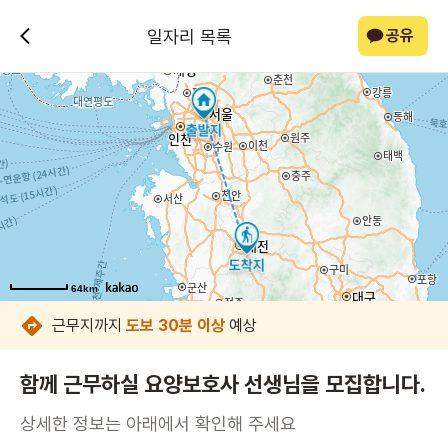
일자리 목록
공유
64km
64km
64km
64km
64km
64km
64km
64km
근무지까지
도보 30분 이상
예상
함께 근무하실 요양보호사 선생님을 모집합니다.
상세한 정보는 아래에서 확인해 주세요