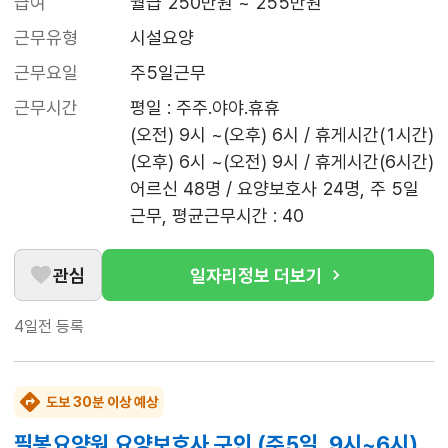
급여
월급 250만원 ~ 255만원
근무유형
시설요양
근무요일
주5일근무
근무시간
평일 : 주주.야야.휴휴

(오전) 9시 ~(오후) 6시 / 휴게시간(1시간)

(오후) 6시 ~(오전) 9시 / 휴게시간(6시간)

어르신 48명 / 요양보호사 24명, 주 5일 
근무, 평균근무시간 : 40
관심
일자리정보 더보기
4일전
등록
도보 30분 이상 예상
필봉요양원 요양보호사 구인 (주5일, 9시~6시)