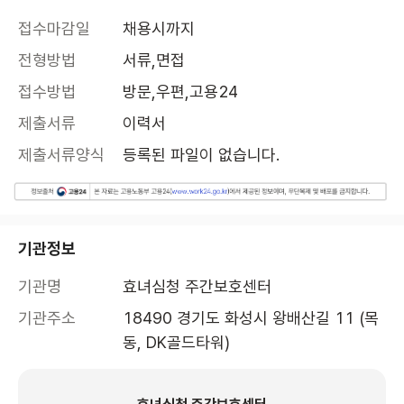
접수마감일
채용시까지
전형방법
서류,면접
접수방법
방문,우편,고용24
제출서류
이력서
제출서류양식
등록된 파일이 없습니다.
기관정보
기관명
효녀심청 주간보호센터
기관주소
18490 경기도 화성시 왕배산길 11 (목
동, DK골드타워)