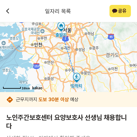
일자리 목록
공유
16km
16km
16km
16km
16km
16km
16km
16km
근무지까지
도보 30분 이상
예상
노인주간보호센터 요양보호사 선생님 채용합니
다