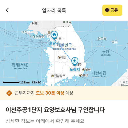
일자리 목록
공유
128km
128km
128km
128km
128km
128km
128km
128km
근무지까지
도보 30분 이상
예상
이천주공1단지 요양보호사님 구인합니다
상세한 정보는 아래에서 확인해 주세요