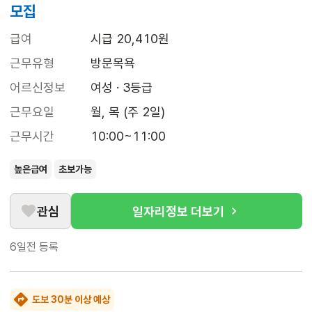
모집
급여
시급 20,410원
근무유형
방문목욕
어르신정보
여성 · 3등급
근무요일
월, 목 (주 2일)
근무시간
10:00~11:00
높은급여
초보가능
관심
일자리정보 더보기
6일전
등록
도보 30분 이상 예상