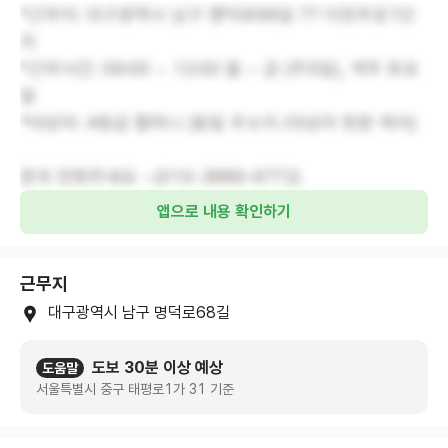
*근무지: 대구광역시 남구 명덕로68길 77 이천주공1단
지
*근무시간: 09:00 ~ 12:00 월 ~ 금 (주5일), 격주 토요
일
*대상자: 4등급 할머니 (동일 주소지 /대상자 한분 케어)
문의 전화주세요 ~(010-3889-6772)
앱으로 내용 확인하기
근무지
대구광역시 남구 명덕로68길
도보 30분 이상 예상
도움말
서울특별시 중구 태평로1가 31 기준