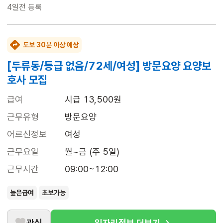
4일전
등록
도보 30분 이상 예상
[두류동/등급 없음/72세/여성] 방문요양 요양보
호사 모집
급여
시급 13,500원
근무유형
방문요양
어르신정보
여성
근무요일
월~금 (주 5일)
근무시간
09:00~12:00
높은급여
초보가능
관심
일자리정보 더보기