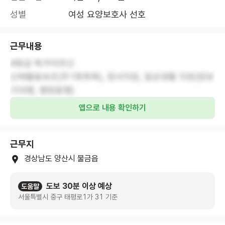
성별
여성 요양보호사 선호
근무내용
4등급 독거어르신
신체활동보조(주1회목욕), 정서지원, 일상생활 지원(장보
기대행, 병원동행)
앱으로 내용 확인하기
근무지
경상남도 양산시 물금읍
도보 30분 이상 예상
도움말
서울특별시 중구 태평로1가 31 기준