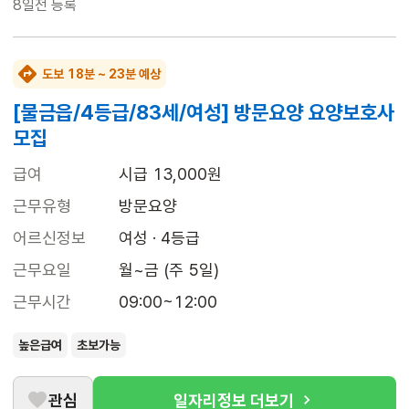
8일전
등록
도보 18분 ~ 23분 예상
[물금읍/4등급/83세/여성] 방문요양 요양보호사
모집
급여
시급 13,000원
근무유형
방문요양
어르신정보
여성 · 4등급
근무요일
월~금 (주 5일)
근무시간
09:00~12:00
높은급여
초보가능
관심
일자리정보 더보기