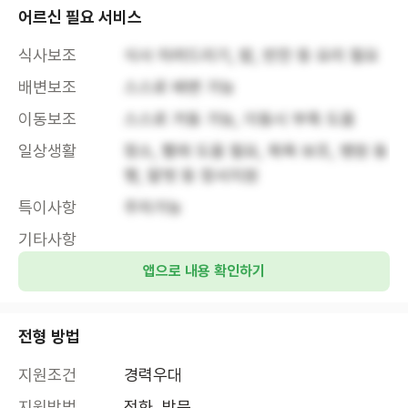
어르신 필요 서비스
식사보조
식사 차려드리기, 밥, 반찬 등 요리 필요
배변보조
스스로 배변 가능
이동보조
스스로 거동 가능, 이동시 부축 도움
일상생활
청소, 빨래 도움 필요, 목욕 보조, 병원 동
행, 말벗 등 정서지원
특이사항
주차가능
기타사항
앱으로 내용 확인하기
전형 방법
지원조건
경력우대
지원방법
전화, 방문