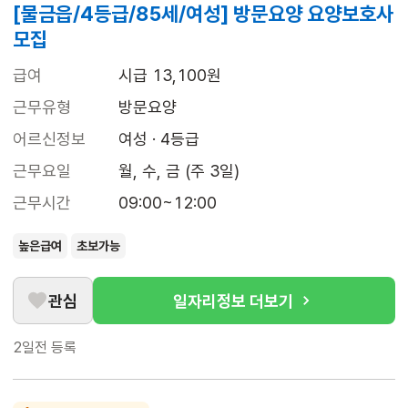
[물금읍/4등급/85세/여성] 방문요양 요양보호사
모집
급여
시급 13,100원
근무유형
방문요양
어르신정보
여성 · 4등급
근무요일
월, 수, 금 (주 3일)
근무시간
09:00~12:00
높은급여
초보가능
관심
일자리정보 더보기
2일전
등록