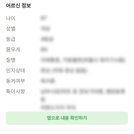
어르신 정보
나이
87
성별
여성
등급
4등급
몸무게
85
질병
어깨통증, 거동불편(외출시 워커기사용)
인지상태
정상 (치매 증상 없음)
동거여부
독거중
특이사항
남부시장/마트 등 장보기대행, 병원동행 
등

차량소지자 우대
앱으로 내용 확인하기