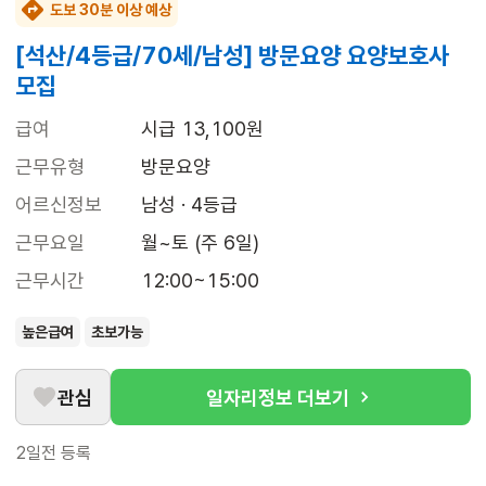
도보 30분 이상 예상
[석산/4등급/70세/남성] 방문요양 요양보호사
모집
급여
시급 13,100원
근무유형
방문요양
어르신정보
남성 · 4등급
근무요일
월~토 (주 6일)
근무시간
12:00~15:00
높은급여
초보가능
관심
일자리정보 더보기
2일전
등록