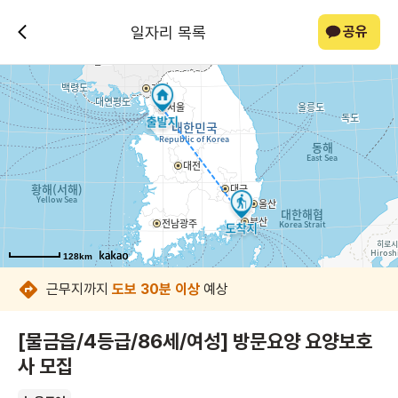
일자리 목록
공유
128km
128km
128km
128km
128km
128km
128km
128km
근무지까지
도보 30분 이상
예상
[물금읍/4등급/86세/여성] 방문요양 요양보호
사 모집