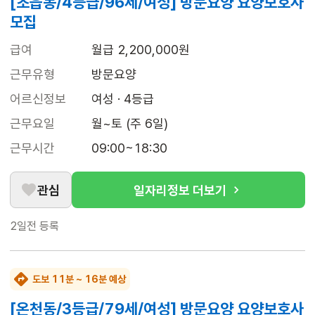
[초읍동/4등급/96세/여성] 방문요양 요양보호사
모집
급여
월급 2,200,000원
근무유형
방문요양
어르신정보
여성 · 4등급
근무요일
월~토 (주 6일)
근무시간
09:00~18:30
관심
일자리정보 더보기
2일전
등록
도보 11분 ~ 16분 예상
[온천동/3등급/79세/여성] 방문요양 요양보호사