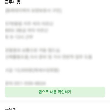
근무내용
[동래데이케어 요양보호사 구인]
57번종점 거주 여자 어르신
80대 3등급 여자 어르신
토 9-12시 근무
관절염과 요통으로 거동 힘드심.
신체활동도움,식사 준비 및 가사 전반적 업무 도움.
시급 13,000원(제세수당포함)
문의 051-556-9924
앱으로 내용 확인하기
근무지