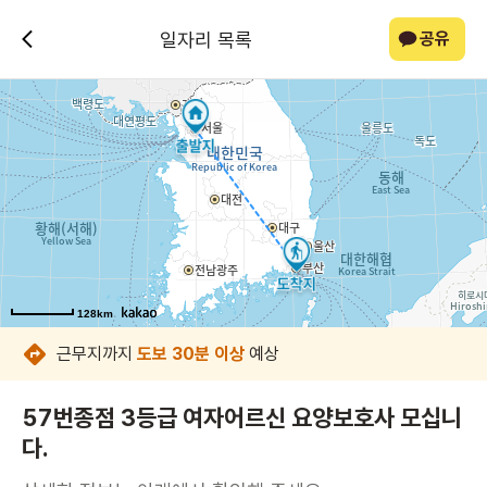
일자리 목록
공유
128km
128km
128km
128km
128km
128km
128km
128km
근무지까지
도보 30분 이상
예상
57번종점 3등급 여자어르신 요양보호사 모십니
다.