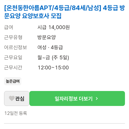
[온천동한아름APT/4등급/84세/남성] 4등급 방
문요양 요양보호사 모집
급여
시급 14,000원
근무유형
방문요양
어르신정보
여성 · 4등급
근무요일
월~금 (주 5일)
근무시간
12:00~15:00
높은급여
관심
일자리정보 더보기
12일전
등록