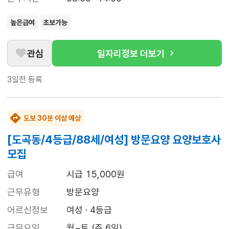
높은급여
초보가능
관심
일자리정보 더보기
3일전
등록
도보 30분 이상 예상
[도곡동/4등급/88세/여성] 방문요양 요양보호사
모집
급여
시급 15,000원
근무유형
방문요양
어르신정보
여성 · 4등급
근무요일
월~토 (주 6일)