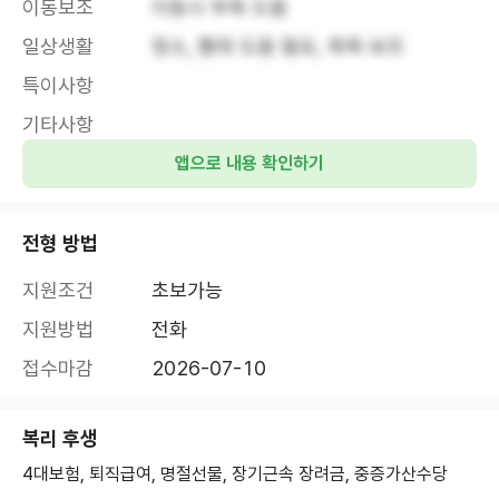
이동보조
이동시 부축 도움
일상생활
청소, 빨래 도움 필요, 목욕 보조
특이사항
기타사항
앱으로 내용 확인하기
전형 방법
지원조건
초보가능
지원방법
전화
접수마감
2026-07-10
복리 후생
4대보험, 퇴직급여, 명절선물, 장기근속 장려금, 중증가산수당