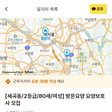
일자리 목록
공유
8km
8km
8km
8km
8km
8km
근무지까지
도보 30분 이상
예상
[세곡동/2등급/80세/여성] 방문요양 요양보호
사 모집