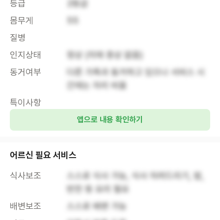
등급
2등급
몸무게
55
질병
인지상태
정상 (치매 증상 없음)
동거여부
다른 가족과 동거하고 있으나 서비스 시
간에는 자리 비움
특이사항
앱으로 내용 확인하기
어르신 필요 서비스
식사보조
스스로 식사 가능, 식사 차려드리기, 밥, 
반찬 등 요리 필요
배변보조
스스로 배변 가능