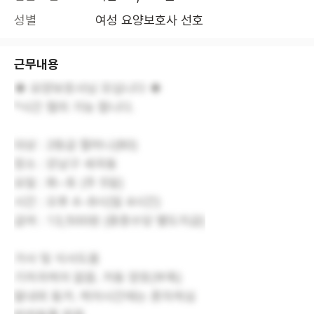
성별
여성 요양보호사 선호
근무내용
◈ 요양보호사님 모십니다 ◈
*시간 협의 가능 합니다.
대상 : 2등급 할머니(80)
장소 : 강남구 세곡동
요일 : 화~토 (주 5일)
시간 : 오후 4~8시(일 4시간)
급여 : 13,500원 (중증수당 별도지급)
가사 및 식사도움
기저귀케어 없음. 거동 양호(부축)
딸내외 동거. 케어시간에는 혼자계심