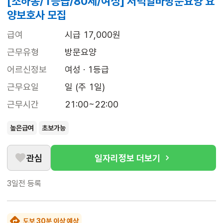
[소하동/1등급/80세/여성] 저녁알바방문요양 요
양보호사 모집
급여
시급 17,000원
근무유형
방문요양
어르신정보
여성 · 1등급
근무요일
일 (주 1일)
근무시간
21:00~22:00
높은급여
초보가능
관심
일자리정보 더보기
3일전
등록
도보 30분 이상 예상