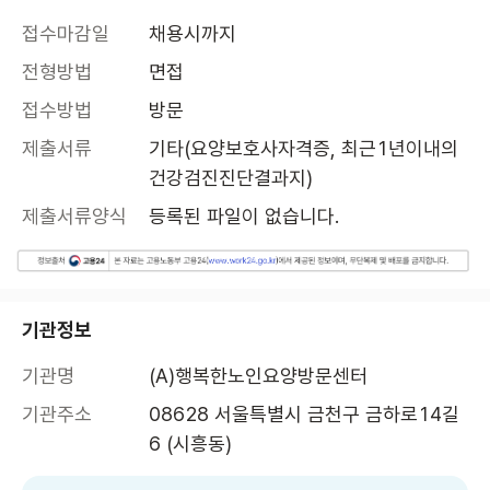
접수마감일
채용시까지
전형방법
면접
접수방법
방문
제출서류
기타(요양보호사자격증, 최근1년이내의 
건강검진진단결과지)
제출서류양식
등록된 파일이 없습니다.
기관정보
기관명
(A)행복한노인요양방문센터
기관주소
08628 서울특별시 금천구 금하로14길 
6 (시흥동)