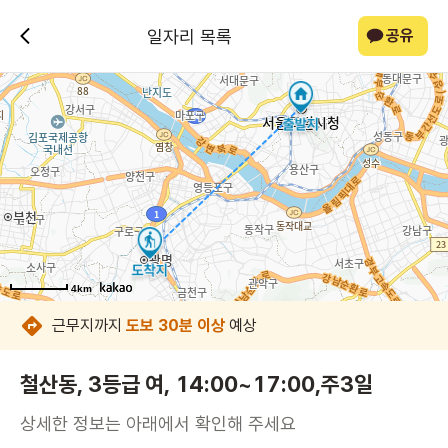
일자리 목록
공유
4km
4km
4km
4km
4km
4km
4km
4km
근무지까지
도보 30분 이상
예상
철산동, 3등급 여, 14:00~17:00,주3일
상세한 정보는 아래에서 확인해 주세요