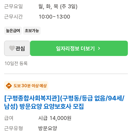
근무요일
월, 화, 목 (주 3일)
근무시간
10:00~13:00
높은급여
초보가능
관심
일자리정보 더보기
10일전
등록
도보 30분 이상 예상
[구평종합사회복지관](구평동/등급 없음/94세/
남성) 방문요양 요양보호사 모집
급여
시급 14,000원
근무유형
방문요양