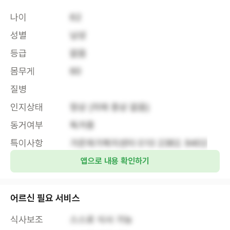
나이
62
성별
남성
등급
없음
몸무게
60
질병
인지상태
정상 (치매 증상 없음)
동거여부
독거중
특이사항
가온재가복지센터 010 2382. 9402
앱으로 내용 확인하기
어르신 필요 서비스
식사보조
스스로 식사 가능