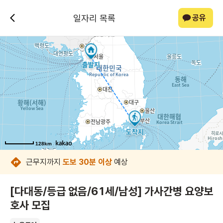
일자리 목록
공유
128km
128km
128km
128km
128km
128km
128km
128km
근무지까지
도보 30분 이상
예상
[다대동/등급 없음/61세/남성] 가사간병 요양보
호사 모집