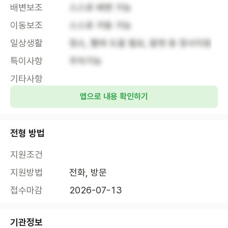
배변보조
스스로 배변 가능
이동보조
스스로 거동 가능
일상생활
청소, 빨래 도움 필요, 말벗 등 정서지원
특이사항
주차가능
기타사항
앱으로 내용 확인하기
전형 방법
지원조건
지원방법
전화, 방문
접수마감
2026-07-13
기관정보