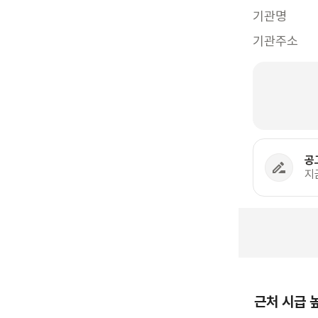
기관명
기관주소
공
지
근처 시급 