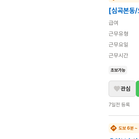
[심곡본동/
급여
근무유형
근무요일
근무시간
초보가능
관심
7일전
등록
도보 6분 ~