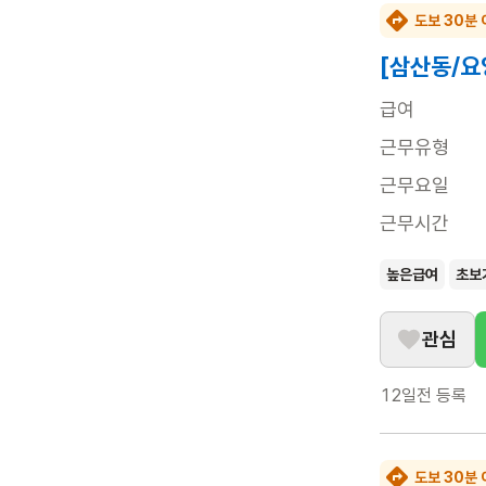
도보 30분 
[삼산동/요
급여
근무유형
근무요일
근무시간
높은급여
초보
관심
12일전
등록
도보 30분 