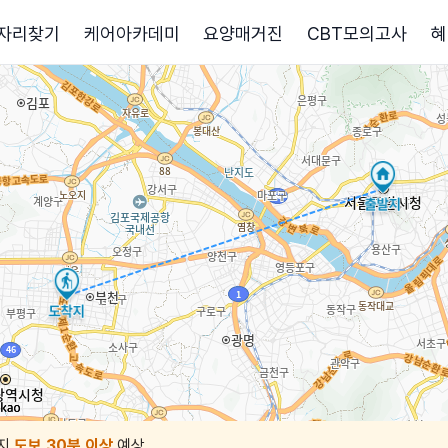
자리찾기
케어아카데미
요양매거진
CBT모의고사
혜
지
도보 30분 이상
예상