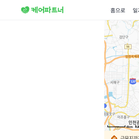
홈으로
일
4km
4km
4km
4km
4km
4km
4km
4km
근무지까