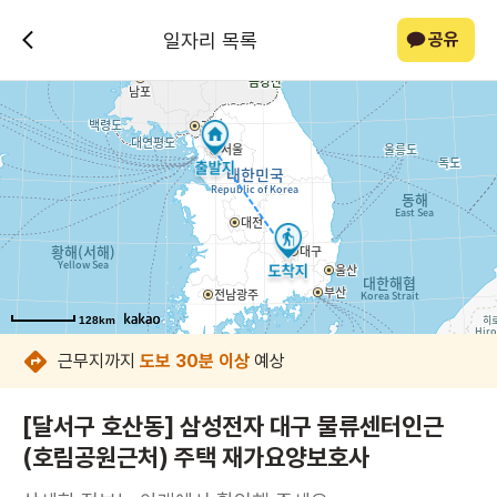
일자리 목록
공유
128km
128km
128km
128km
128km
128km
128km
128km
근무지까지
도보 30분 이상
예상
[달서구 호산동] 삼성전자 대구 물류센터인근
(호림공원근처) 주택 재가요양보호사