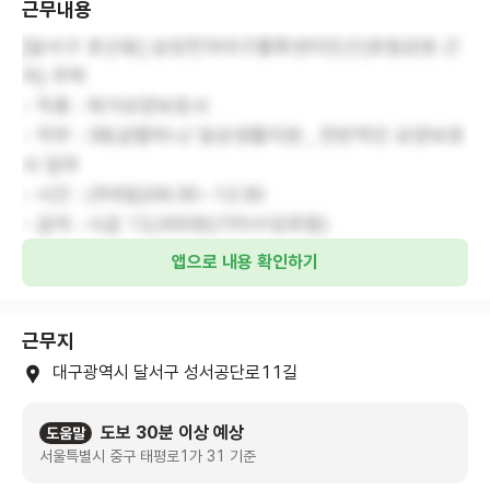
근무내용
[달서구 호산동] 삼성전자대구물류센터인근(호림공원 근
처) 주택
- 직종 : 재가요양보호사
- 직무 : 3등급할머니/ 일상생활지원 , 전반적인 요양보호
사 업무
- 시간 : (주6일)09:30~12:30
- 급여 : 시급 13,000원(기타수당포함)
앱으로 내용 확인하기
근무지
대구광역시 달서구 성서공단로11길
도보 30분 이상 예상
도움말
서울특별시 중구 태평로1가 31 기준