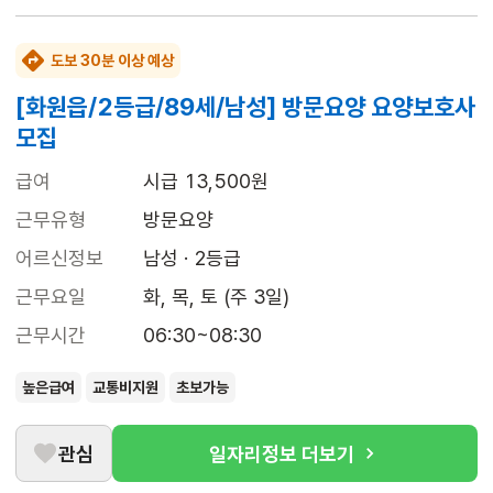
도보 30분 이상 예상
[화원읍/2등급/89세/남성] 방문요양 요양보호사
모집
급여
시급 13,500원
근무유형
방문요양
어르신정보
남성 · 2등급
근무요일
화, 목, 토 (주 3일)
근무시간
06:30~08:30
높은급여
교통비지원
초보가능
관심
일자리정보 더보기