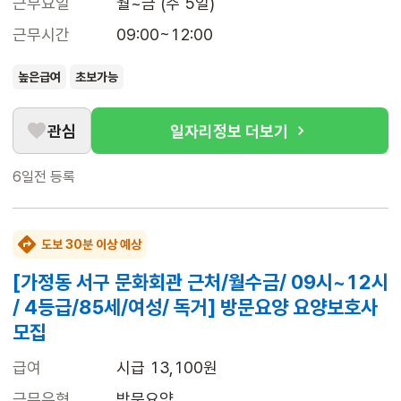
근무요일
월~금 (주 5일)
근무시간
09:00~12:00
높은급여
초보가능
관심
일자리정보 더보기
6일전
등록
도보 30분 이상 예상
[가정동 서구 문화회관 근처/월수금/ 09시~12시
/ 4등급/85세/여성/ 독거] 방문요양 요양보호사
모집
급여
시급 13,100원
근무유형
방문요양