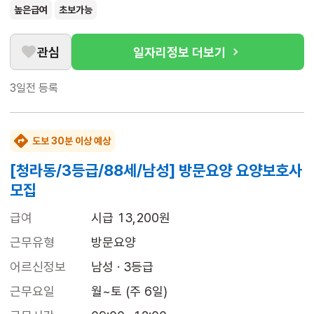
높은급여
초보가능
관심
일자리정보 더보기
3일전
등록
도보 30분 이상 예상
[청라동/3등급/88세/남성] 방문요양 요양보호사
모집
급여
시급 13,200원
근무유형
방문요양
어르신정보
남성 · 3등급
근무요일
월~토 (주 6일)