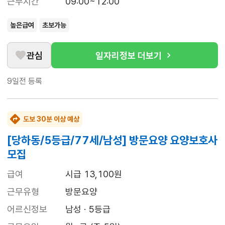
근무시간
09:00~12:00
높은급여
초보가능
관심
일자리정보 더보기
9일전
등록
도보 30분 이상 예상
[당하동/5등급/77세/남성] 방문요양 요양보호사
모집
급여
시급 13,100원
근무유형
방문요양
어르신정보
남성 · 5등급