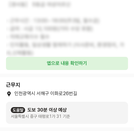
［경서동］ 5등급 여성어르신
- 근무시간 : 13:00~16:00(주3일, 월수금)
- 급여 : 시급 13,100원(기타 수당 포함)
- 치매교육이수 필수
- 인지활동, 일상생활 함께하기 (식사준비, 환경정리, 가
사,신체활동)
앱으로 내용 확인하기
근무지
인천광역시 서해구 이화로26번길
도보 30분 이상 예상
도움말
서울특별시 중구 태평로1가 31 기준