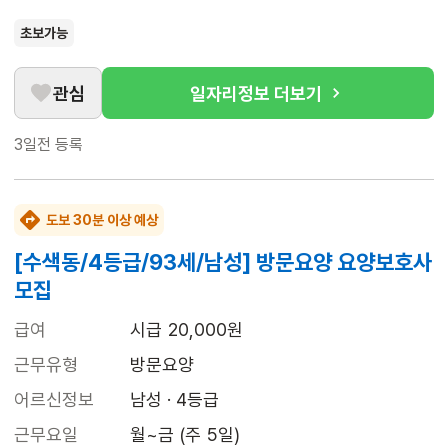
초보가능
관심
일자리정보 더보기
3일전
등록
도보 30분 이상 예상
[수색동/4등급/93세/남성] 방문요양 요양보호사
모집
급여
시급 20,000원
근무유형
방문요양
어르신정보
남성 · 4등급
근무요일
월~금 (주 5일)