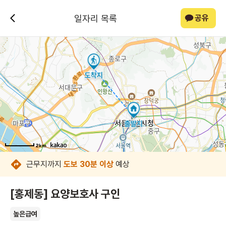
일자리 목록
공유
2km
2km
2km
2km
2km
2km
2km
2km
근무지까지
도보 30분 이상
예상
[홍제동] 요양보호사 구인
높은급여