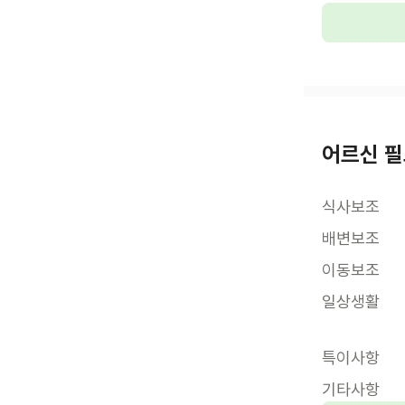
어르신 필
식사보조
배변보조
이동보조
일상생활
특이사항
기타사항