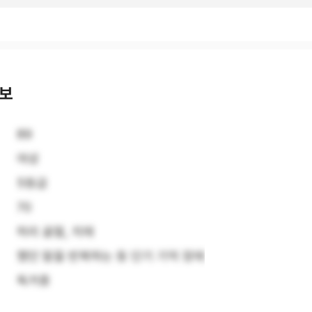
정보
89
여성
5등급
70
허리 골절, 치매
했던 말을 반복하는 등 단기 기억 장애
독거중