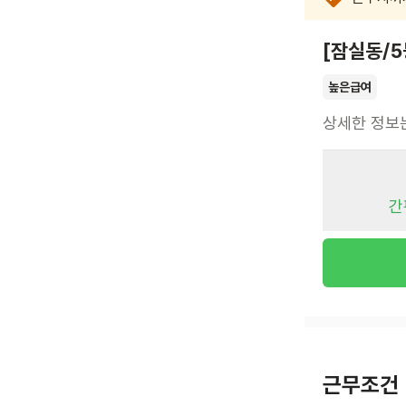
[잠실동/5
높은급여
상세한 정보
간
근무조건