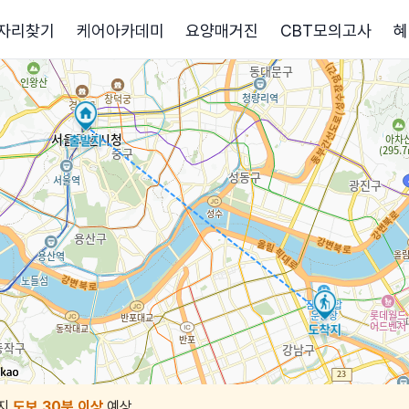
자리찾기
케어아카데미
요양매거진
CBT모의고사
혜
지
도보 30분 이상
예상