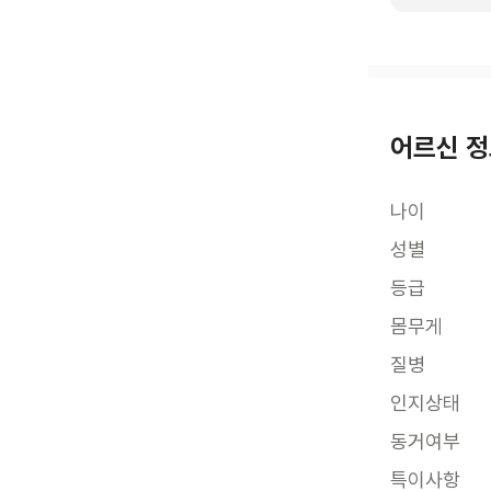
어르신 
나이
성별
등급
몸무게
질병
인지상태
동거여부
특이사항