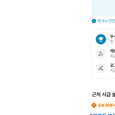
한국노인인
우
만
채
지
공
지
근처 시급 
도보 30분 