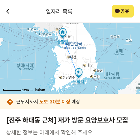
일자리 목록
공유
128km
128km
128km
128km
128km
128km
128km
128km
근무지까지
도보 30분 이상
예상
[진주 하대동 근처] 재가 방문 요양보호사 모집
상세한 정보는 아래에서 확인해 주세요