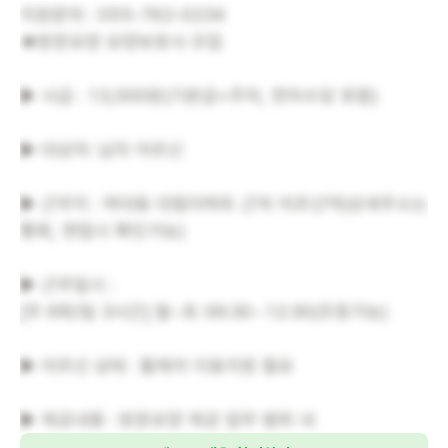
지원문의 : 055-762-0234
★방문요양 요양보호사 모집
▶ 시급 : 13,000원(기본급+주차, 연차수당 포함)
▶ 대상자: 남자 어르신
▶ 근무지 : 하대동 대림아파트 근처 어르신댁(상세주소는
통화, 면접시 확인가능)
▶ 근무일시 :
[주 6회/일 3시간] 월~토 09:30~12:30(조정가능)
▶ 어르신 상태 : 휠체어 이동지원 필요
▶ 제공내용 : 방문요양 제공 업무 범위 내