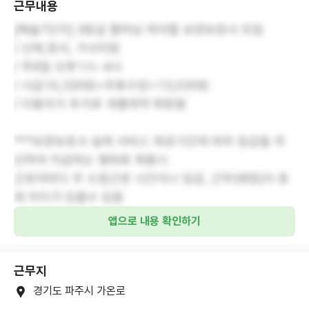
근무내용
[해솔7단지] 3등급 할머님 케어할 요양보호사 모집
/ 신체,정서, 가사지원
/ 주6일 오후1시~4시
/ 시급10,320원+주휴수당=13,020원
/ 이용자가 추가로 개별계약 희망함
***요양보호사 실제 서비스 제공기간에 따라 임금을 계
산하여 지급하는 형태로 채용시
근로자마다 주 소정근로 시간이나 임금, 근무(예정)지 등
에 차이가 있을수 있음
앱으로 내용 확인하기
근무지
경기도 파주시 가온로