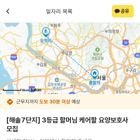
일자리 목록
공유
8km
8km
8km
8km
8km
8km
8km
8km
근무지까지
도보 30분 이상
예상
[해솔7단지] 3등급 할머님 케어할 요양보호사
모집