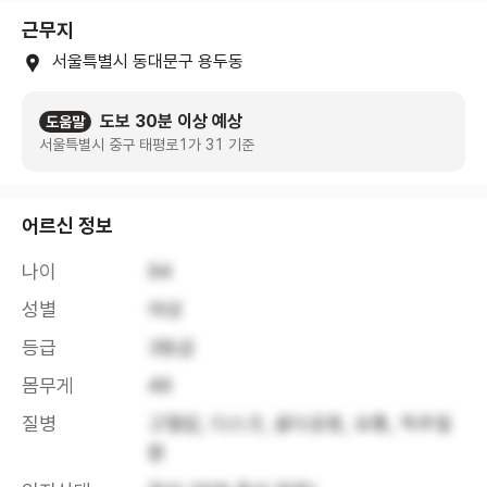
근무지
서울특별시 동대문구 용두동
도보 30분 이상 예상
도움말
서울특별시 중구 태평로1가 31 기준
어르신 정보
나이
94
성별
여성
등급
3등급
몸무게
49
질병
고혈압, 디스크, 골다공증, 요통, 척추질
환