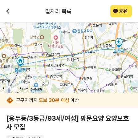
일자리 목록
공유
1km
1km
1km
1km
1km
1km
1km
1km
근무지까지
도보 30분 이상
예상
[용두동/3등급/93세/여성] 방문요양 요양보호
사 모집