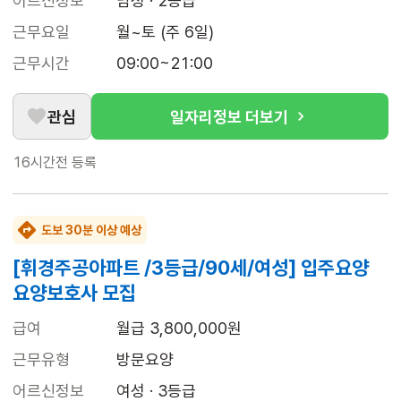
어르신정보
남성 · 2등급
근무요일
월~토 (주 6일)
근무시간
09:00~21:00
관심
일자리정보 더보기
16시간전
등록
도보 30분 이상 예상
[휘경주공아파트 /3등급/90세/여성] 입주요양
요양보호사 모집
급여
월급 3,800,000원
근무유형
방문요양
어르신정보
여성 · 3등급