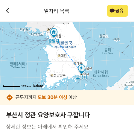
일자리 목록
공유
128km
128km
128km
128km
128km
128km
128km
128km
근무지까지
도보 30분 이상
예상
부산시 정관 요양보호사 구합니다
상세한 정보는 아래에서 확인해 주세요