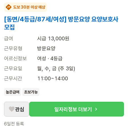
도보 30분 이상 예상
[동면/4등급/87세/여성] 방문요양 요양보호사
모집
급여
시급 13,000원
근무유형
방문요양
어르신정보
여성 · 4등급
근무요일
월, 수, 금 (주 3일)
근무시간
11:00~14:00
높은급여
초보가능
관심
일자리정보 더보기
6일전
등록