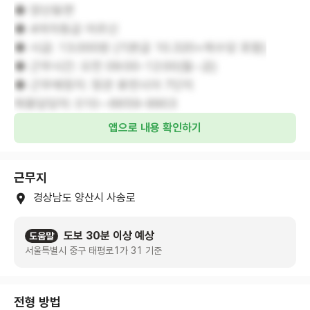
◆ 양산동면
◆ 4여자등급 어르신
◆ 시급: 13.000원 (기본급 10.320+제수당 포함)
◆ 근무시간: 오전 09:00-12:00(월~금)
◆ 근무예정지: 정관 휴먼시아 7단지
채용담당자: 010--6659-9903
앱으로 내용 확인하기
근무지
경상남도 양산시 사송로
도보 30분 이상 예상
도움말
서울특별시 중구 태평로1가 31 기준
전형 방법