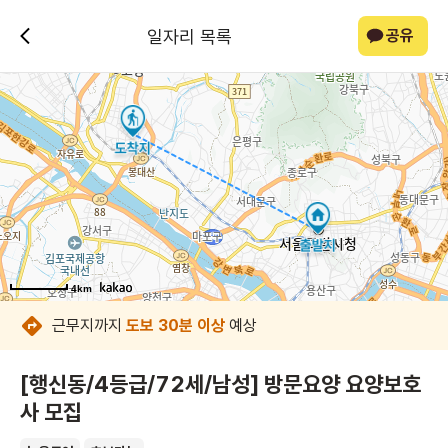
일자리 목록
공유
4km
4km
4km
4km
4km
4km
4km
4km
근무지까지
도보 30분 이상
예상
[행신동/4등급/72세/남성] 방문요양 요양보호
사 모집