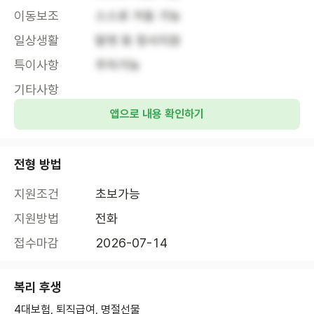
이동보조
스스로 거동 가능
일상생활
말벗 등 정서지원
특이사항
주차가능
기타사항
앱으로 내용 확인하기
전형 방법
지원조건
초보가능
지원방법
전화
접수마감
2026-07-14
복리 후생
4대보험, 퇴직급여, 명절선물