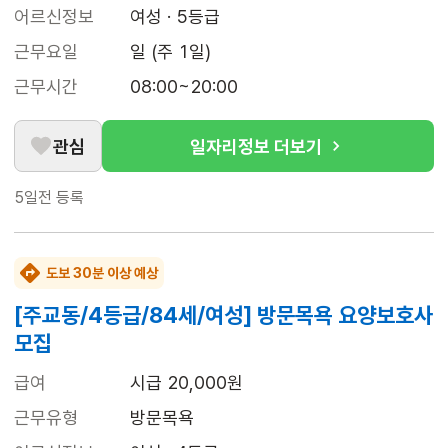
어르신정보
여성 · 5등급
근무요일
일 (주 1일)
근무시간
08:00~20:00
관심
일자리정보 더보기
5일전
등록
도보 30분 이상 예상
[주교동/4등급/84세/여성] 방문목욕 요양보호사
모집
급여
시급 20,000원
근무유형
방문목욕