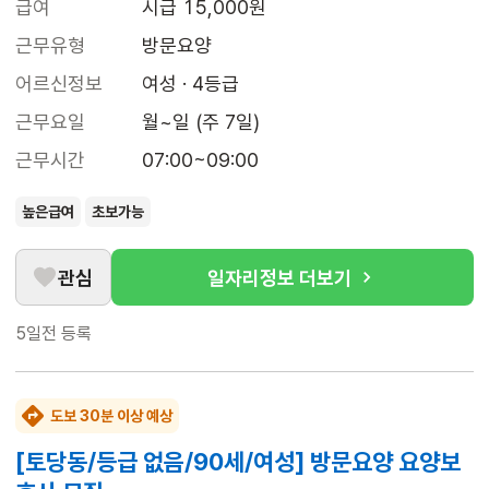
급여
시급 15,000원
근무유형
방문요양
어르신정보
여성 · 4등급
근무요일
월~일 (주 7일)
근무시간
07:00~09:00
높은급여
초보가능
관심
일자리정보 더보기
5일전
등록
도보 30분 이상 예상
[토당동/등급 없음/90세/여성] 방문요양 요양보