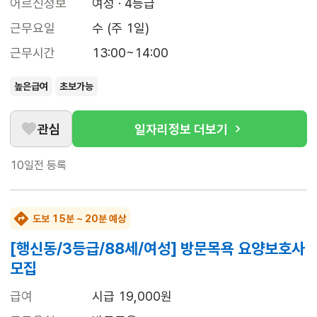
어르신정보
여성 · 4등급
근무요일
수 (주 1일)
근무시간
13:00~14:00
높은급여
초보가능
관심
일자리정보 더보기
10일전
등록
도보 15분 ~ 20분 예상
[행신동/3등급/88세/여성] 방문목욕 요양보호사
모집
급여
시급 19,000원