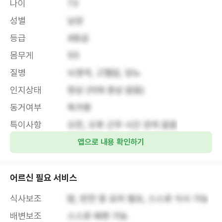
나이
73
성별
남성
등급
4등급
몸무게
55
질병
뇌경색, 고혈압, 당뇨
인지상태
정상 (치매 증상 없음)
동거여부
독거중
특이사항
오전, 오후 근무 시간 관계 없음
앱으로 내용 확인하기
어르신 필요 서비스
식사보조
밥, 반찬 등 요리 필요, 스스로 식사 가능
배변보조
스스로 배변 가능