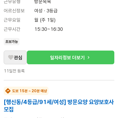
근무유형
방문목욕
어르신정보
여성 · 3등급
근무요일
월 (주 1일)
근무시간
15:30~16:30
초보가능
관심
일자리정보 더보기
11일전
등록
도보 15분 ~ 20분 예상
[행신동/4등급/91세/여성] 방문요양 요양보호사
모집